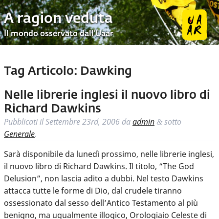
A ragion veduta
Il mondo osservato dall’Uaar
Tag Articolo:
Dawking
Nelle librerie inglesi il nuovo libro di
Richard Dawkins
Pubblicati il
Settembre 23rd, 2006
da
admin
sotto
&
Generale
.
Sarà disponibile da lunedì prossimo, nelle librerie inglesi,
il nuovo libro di Richard Dawkins. Il titolo, “The God
Delusion”, non lascia adito a dubbi. Nel testo Dawkins
attacca tutte le forme di Dio, dal crudele tiranno
ossessionato dal sesso dell’Antico Testamento al più
benigno, ma ugualmente illogico, Orologiaio Celeste di