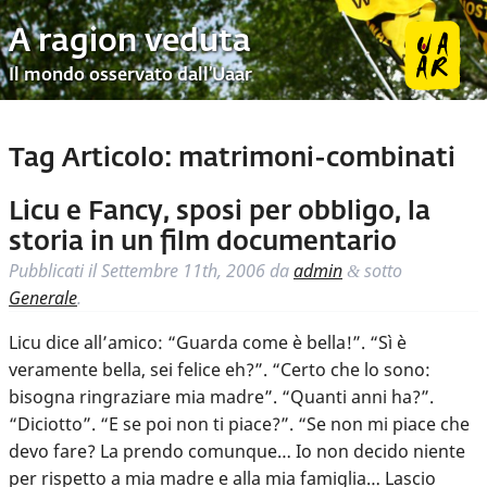
A ragion veduta
Il mondo osservato dall’Uaar
Tag Articolo:
matrimoni-combinati
Licu e Fancy, sposi per obbligo, la
storia in un film documentario
Pubblicati il
Settembre 11th, 2006
da
admin
sotto
&
Generale
.
Licu dice all’amico: “Guarda come è bella!”. “Sì è
veramente bella, sei felice eh?”. “Certo che lo sono:
bisogna ringraziare mia madre”. “Quanti anni ha?”.
“Diciotto”. “E se poi non ti piace?”. “Se non mi piace che
devo fare? La prendo comunque… Io non decido niente
per rispetto a mia madre e alla mia famiglia… Lascio