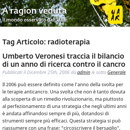
A ragion veduta
Il mondo osservato dall’Uaar
Tag Articolo:
radioterapia
Umberto Veronesi traccia il bilancio
di un anno di ricerca contro il cancro
Pubblicati il
Dicembre 25th, 2006
da
admin
sotto
Generale
.
&
Il 2006 può essere definito come l’anno della svolta per
le terapie anticancro. Una svolta che non è tanto dovuta
alla scoperta di un rimedio rivoluzionario, ma piuttosto
al perfezionamento di una strategia che negli ultimi anni
è andata affinandosi sempre di più, dotandosi di
strumenti sempre più efficaci. Questa strategia si può
riassumere con una frase: “circoscrivere il bersaglio”,