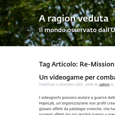
A ragion veduta
Il mondo osservato dall’
Tag Articolo:
Re-Mission
Un videogame per combat
Pubblicati il
Dicembre 20th, 2006
da
admin
&
I videogiochi possono aiutare a guarire dall
HopeLab, un’organizzazione non profit creata 
giovani affetti da patologie croniche, che ha
pazienti affetti dai più terribili tumori a p