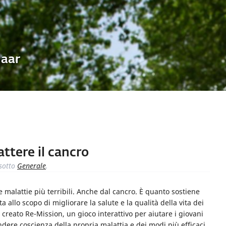
Uaar
tere il cancro
sotto
Generale
.
e malattie più terribili. Anche dal cancro. È quanto sostiene
allo scopo di migliorare la salute e la qualità della vita dei
 creato Re-Mission, un gioco interattivo per aiutare i giovani
rendere coscienza della propria malattia e dei modi più efficaci