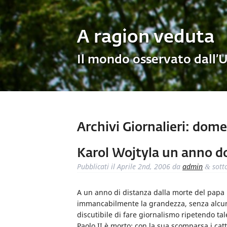
A ragion veduta
Il mondo osservato dall’
Archivi Giornalieri:
domen
Karol Wojtyla un anno d
Pubblicati il
Aprile 2nd, 2006
da
admin
sott
&
A un anno di distanza dalla morte del papa 
immancabilmente la grandezza, senza alcun
discutibile di fare giornalismo ripetendo t
Paolo II è morto: con la sua scomparsa i catto