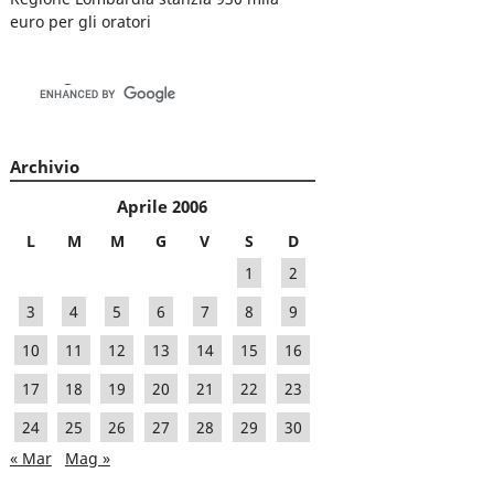
euro per gli oratori
Archivio
Aprile 2006
L
M
M
G
V
S
D
1
2
3
4
5
6
7
8
9
10
11
12
13
14
15
16
17
18
19
20
21
22
23
24
25
26
27
28
29
30
« Mar
Mag »