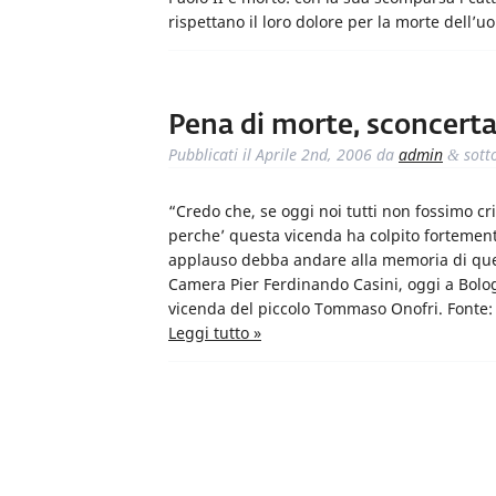
rispettano il loro dolore per la morte dell’u
Pena di morte, sconcerta
Pubblicati il
Aprile 2nd, 2006
da
admin
sott
&
“Credo che, se oggi noi tutti non fossimo c
perche’ questa vicenda ha colpito fortemente
applauso debba andare alla memoria di que
Camera Pier Ferdinando Casini, oggi a Bologn
vicenda del piccolo Tommaso Onofri. Fonte: 
Leggi tutto »