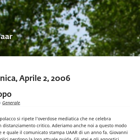
Uaar
ica, Aprile 2, 2006
opo
o
Generale
.
polacco si ripete l’overdose mediatica che ne celebra
 distanziamento critico. Aderiamo anche noi a questo modo
ale e quale il comunicato stampa UAAR di un anno fa. Giovanni
lici perdono la loro attuale guida. Gli atei e gli agnostici