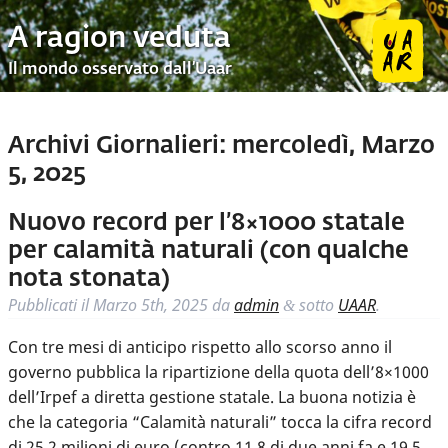
A ragion veduta
Il mondo osservato dall’Uaar
Archivi Giornalieri:
mercoledì, Marzo
5, 2025
Nuovo record per l’8×1000 statale
per calamità naturali (con qualche
nota stonata)
Pubblicati il
Marzo 5th, 2025
da
admin
sotto
UAAR
.
&
Con tre mesi di anticipo rispetto allo scorso anno il
governo pubblica la ripartizione della quota dell’8×1000
dell’Irpef a diretta gestione statale. La buona notizia è
che la categoria “Calamità naturali” tocca la cifra record
di 25,2 milioni di euro (contro 11,8 di due anni fa e 19,5