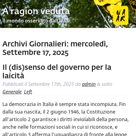
A ragion veduta
Il mondo osservato dall’Uaar
Archivi Giornalieri:
mercoledì,
Settembre 17, 2025
Il (dis)senso del governo per la
laicità
Pubblicati il
Settembre 17th, 2025
da
admin
sotto
&
Generale
,
Left
.
La democrazia in Italia è sempre stata incompiuta. Fin
dalla sua nascita, il 2 giugno 1946, la Costituzione
all’articolo 2 garantisce i diritti inviolabili della persona,
anche nelle formazioni sociali in cui si riconosce, e
all’articolo 3 afferma l’uguaglianza di fronte alla legge