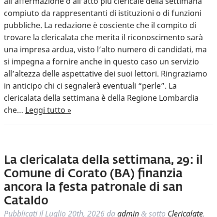
all’affermazione o all’atto più clericale della settimana
compiuto da rappresentanti di istituzioni o di funzioni
pubbliche. La redazione è cosciente che il compito di
trovare la clericalata che merita il riconoscimento sarà
una impresa ardua, visto l’alto numero di candidati, ma
si impegna a fornire anche in questo caso un servizio
all’altezza delle aspettative dei suoi lettori. Ringraziamo
in anticipo chi ci segnalerà eventuali “perle”. La
clericalata della settimana è della Regione Lombardia
che…
Leggi tutto »
La clericalata della settimana, 29: il
Comune di Corato (BA) finanzia
ancora la festa patronale di san
Cataldo
Pubblicati il
Luglio 20th, 2026
da
admin
sotto
Clericalate
,
&