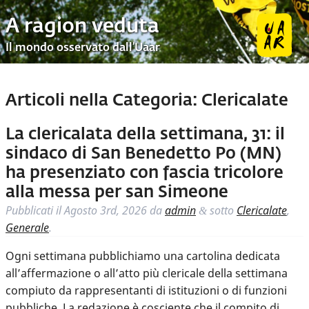
A ragion veduta
Il mondo osservato dall’Uaar
Articoli nella Categoria:
Clericalate
La clericalata della settimana, 31: il
sindaco di San Benedetto Po (MN)
ha presenziato con fascia tricolore
alla messa per san Simeone
Pubblicati il
Agosto 3rd, 2026
da
admin
sotto
Clericalate
,
&
Generale
.
Ogni settimana pubblichiamo una cartolina dedicata
all’affermazione o all’atto più clericale della settimana
compiuto da rappresentanti di istituzioni o di funzioni
pubbliche. La redazione è cosciente che il compito di