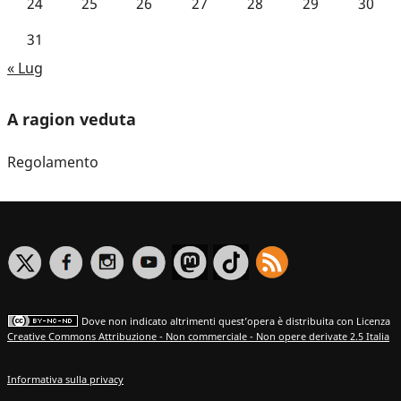
24
25
26
27
28
29
30
31
« Lug
A ragion veduta
Regolamento
Dove non indicato altrimenti quest’opera è distribuita con Licenza
Creative Commons Attribuzione - Non commerciale - Non opere derivate 2.5 Italia
Informativa sulla privacy