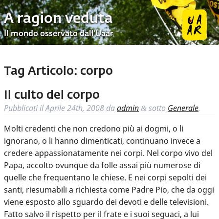
A ragion veduta
Il mondo osservato dall’Uaar
Tag Articolo:
corpo
Il culto del corpo
Pubblicati il
Aprile 24th, 2008
da
admin
sotto
Generale
.
&
Molti credenti che non credono più ai dogmi, o li
ignorano, o li hanno dimenticati, continuano invece a
credere appassionatamente nei corpi. Nel corpo vivo del
Papa, accolto ovunque da folle assai più numerose di
quelle che frequentano le chiese. E nei corpi sepolti dei
santi, riesumabili a richiesta come Padre Pio, che da oggi
viene esposto allo sguardo dei devoti e delle televisioni.
Fatto salvo il rispetto per il frate e i suoi seguaci, a lui