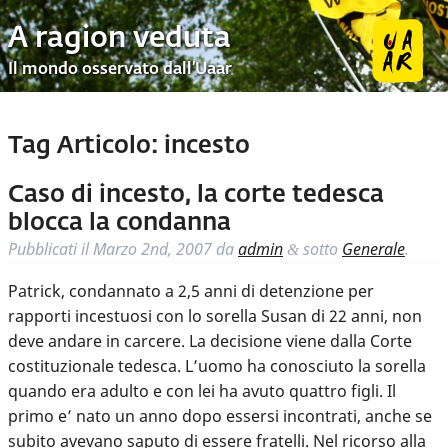
A ragion veduta
Il mondo osservato dall’Uaar
Tag Articolo:
incesto
Caso di incesto, la corte tedesca
blocca la condanna
Pubblicati il
Marzo 2nd, 2007
da
admin
sotto
Generale
.
&
Patrick, condannato a 2,5 anni di detenzione per
rapporti incestuosi con lo sorella Susan di 22 anni, non
deve andare in carcere. La decisione viene dalla Corte
costituzionale tedesca. L’uomo ha conosciuto la sorella
quando era adulto e con lei ha avuto quattro figli. Il
primo e’ nato un anno dopo essersi incontrati, anche se
subito avevano saputo di essere fratelli. Nel ricorso alla