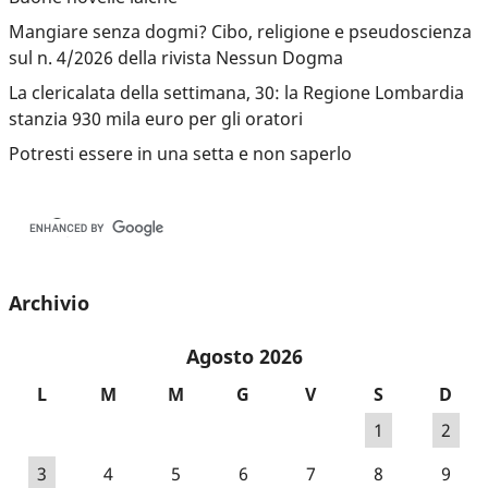
Mangiare senza dogmi? Cibo, religione e pseudoscienza
sul n. 4/2026 della rivista Nessun Dogma
La clericalata della settimana, 30: la Regione Lombardia
stanzia 930 mila euro per gli oratori
Potresti essere in una setta e non saperlo
Archivio
Agosto 2026
L
M
M
G
V
S
D
1
2
3
4
5
6
7
8
9