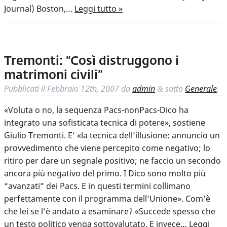
Journal) Boston,…
Leggi tutto »
Tremonti: “Così distruggono i
matrimoni civili”
Pubblicati il
Febbraio 12th, 2007
da
admin
sotto
Generale
.
&
«Voluta o no, la sequenza Pacs-nonPacs-Dico ha
integrato una sofisticata tecnica di potere», sostiene
Giulio Tremonti. E’ «la tecnica dell’illusione: annuncio un
provvedimento che viene percepito come negativo; lo
ritiro per dare un segnale positivo; ne faccio un secondo
ancora più negativo del primo. I Dico sono molto più
“avanzati” dei Pacs. E in questi termini collimano
perfettamente con il programma dell’Unione». Com’è
che lei se l’è andato a esaminare? «Succede spesso che
un testo politico venga sottovalutato. E invece…
Leggi