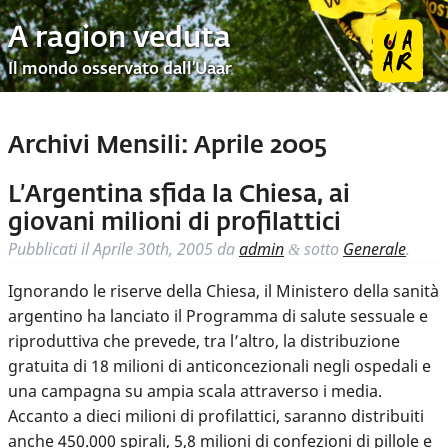
A ragion veduta
Il mondo osservato dall’Uaar
Archivi Mensili:
Aprile 2005
L’Argentina sfida la Chiesa, ai
giovani milioni di profilattici
Pubblicati il
Aprile 30th, 2005
da
admin
sotto
Generale
.
&
Ignorando le riserve della Chiesa, il Ministero della sanità
argentino ha lanciato il Programma di salute sessuale e
riproduttiva che prevede, tra l’altro, la distribuzione
gratuita di 18 milioni di anticoncezionali negli ospedali e
una campagna su ampia scala attraverso i media.
Accanto a dieci milioni di profilattici, saranno distribuiti
anche 450.000 spirali, 5,8 milioni di confezioni di pillole e