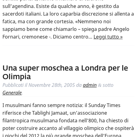
sull’agendina. Esiste da qualche anno, è gestito da
sacerdoti italiani. La loro caparbia discrezione si allenta a
fatica, ma con grande cortesia. «Nemmeno noi
sappiamo bene come chiamarlo – spiega padre Angelo
Fornari, cremonese -. Diciamo centro…
Leggi tutto »
Una super moschea a Londra per le
Olimpia
Pubblicati il
Novembre 28th, 2005
da
admin
sotto
&
Generale
.
I musulmani fanno sempre notizia: il Sunday Times
riferisce che Tablighi Jamaat, un’associazione
filantropica musulmana fondata nell’800, ha chiesto di
poter costruire accanto al villaggio olimpico che ospiterà
i giochi del 2012 la più grande moschea dell’Europa