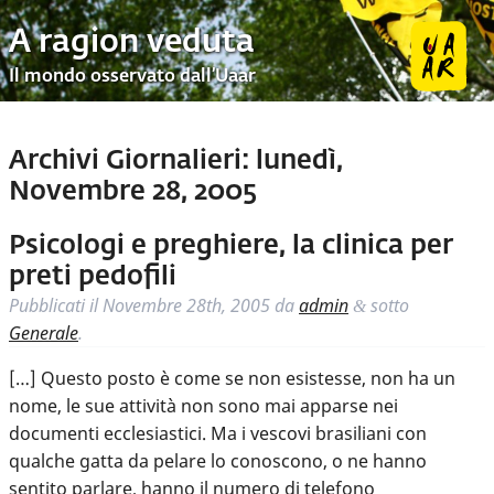
A ragion veduta
Il mondo osservato dall’Uaar
Archivi Giornalieri:
lunedì,
Novembre 28, 2005
Psicologi e preghiere, la clinica per
preti pedofili
Pubblicati il
Novembre 28th, 2005
da
admin
sotto
&
Generale
.
[…] Questo posto è come se non esistesse, non ha un
nome, le sue attività non sono mai apparse nei
documenti ecclesiastici. Ma i vescovi brasiliani con
qualche gatta da pelare lo conoscono, o ne hanno
sentito parlare, hanno il numero di telefono