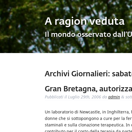
A ragion veduta
Il mondo osservato dall’
Archivi Giornalieri:
sabato
Gran Bretagna, autorizzat
Pubblicati il
Luglio 29th, 2006
da
admin
sot
&
Un laboratorio di Newcastle, in Inghilterra, 
donne che si sottopongono a cure per la ferti
staminali e sulla clonazione terapeutica. In
contributo per il costo della terapia da parte