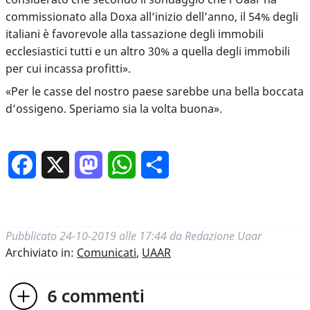
commissionato alla Doxa all’inizio dell’anno, il 54% degli
italiani è favorevole alla tassazione degli immobili
ecclesiastici tutti e un altro 30% a quella degli immobili
per cui incassa profitti».
«Per le casse del nostro paese sarebbe una bella boccata
d’ossigeno. Speriamo sia la volta buona».
Facebook
X
Mastodon
WhatsApp
Condividi
Pubblicato
24-10-2019 alle 17:44
da
Redazione Uaar
Archiviato in:
Comunicati
,
UAAR
6
commenti