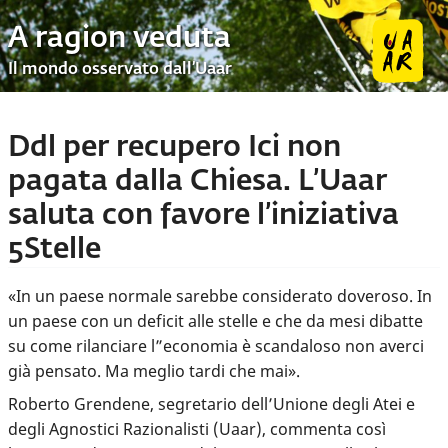
A ragion veduta
Il mondo osservato dall’Uaar
Ddl per recupero Ici non
pagata dalla Chiesa. L’Uaar
saluta con favore l’iniziativa
5Stelle
«In un paese normale sarebbe considerato doveroso. In
un paese con un deficit alle stelle e che da mesi dibatte
su come rilanciare l”economia è scandaloso non averci
già pensato. Ma meglio tardi che mai».
Roberto Grendene, segretario dell’Unione degli Atei e
degli Agnostici Razionalisti (Uaar), commenta così