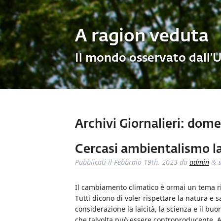
A ragion veduta
Il mondo osservato dall’
Archivi Giornalieri:
domen
Cercasi ambientalismo l
Pubblicati il
Febbraio 19th, 2023
da
admin
s
&
Il cambiamento climatico è ormai un tema r
Tutti dicono di voler rispettare la natura e
considerazione la laicità, la scienza e il b
che talvolta può essere controproducente. A