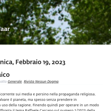
Uaar
ica, Febbraio 19, 2023
aico
otto
Generale
,
Rivista Nessun Dogma
.
icorrente sui media e persino nella propaganda religiosa.
 salvare il pianeta, ma spesso senza prendere in
uon uso della ragione. Finendo quindi per operare in un modo
ffronta il tema Raffaele Carcano sul numero 1/2023 della