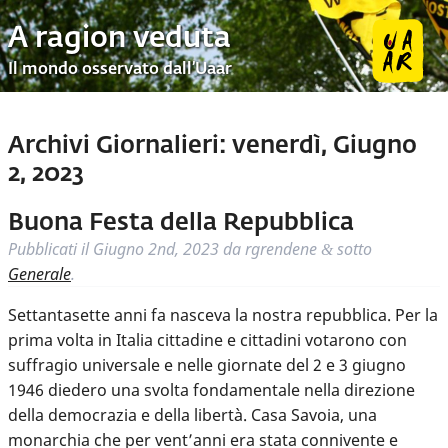
A ragion veduta
Il mondo osservato dall’Uaar
Archivi Giornalieri:
venerdì, Giugno
2, 2023
Buona Festa della Repubblica
Pubblicati il
Giugno 2nd, 2023
da
rgrendene
sotto
&
Generale
.
Settantasette anni fa nasceva la nostra repubblica. Per la
prima volta in Italia cittadine e cittadini votarono con
suffragio universale e nelle giornate del 2 e 3 giugno
1946 diedero una svolta fondamentale nella direzione
della democrazia e della libertà. Casa Savoia, una
monarchia che per vent’anni era stata connivente e