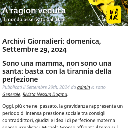
A ragion veduta
Il mondo osservato dall’Uaar
Archivi Giornalieri:
domenica,
Settembre 29, 2024
Sono una mamma, non sono una
santa: basta con la tirannia della
perfezione
Pubblicati il
Settembre 29th, 2024
da
admin
sotto
&
Generale
,
Rivista Nessun Dogma
.
Oggi, più che nel passato, la gravidanza rappresenta un
periodo di intensa pressione sociale tra consigli
contraddittori, giudizi e ideali di perfezione materna
spesso irrealistici. Micaela Grosso affronta il tema sul