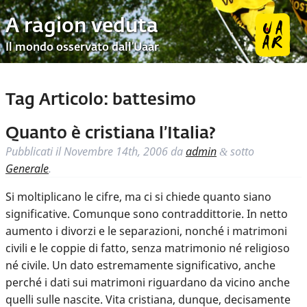
A ragion veduta
Il mondo osservato dall’Uaar
Tag Articolo:
battesimo
Quanto è cristiana l’Italia?
Pubblicati il
Novembre 14th, 2006
da
admin
sotto
&
Generale
.
Si moltiplicano le cifre, ma ci si chiede quanto siano
significative. Comunque sono contraddittorie. In netto
aumento i divorzi e le separazioni, nonché i matrimoni
civili e le coppie di fatto, senza matrimonio né religioso
né civile. Un dato estremamente significativo, anche
perché i dati sui matrimoni riguardano da vicino anche
quelli sulle nascite. Vita cristiana, dunque, decisamente