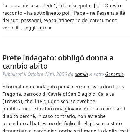
“a causa della sua fede”, si fa discepolo. […] “Questo
racconto – ha sottolineato poi il Papa – nell’essenzialità
dei suoi passaggi, evoca l’itinerario del catecumeno
verso il…
Leggi tutto »
Prete indagato: obbligò donna a
cambio abito
Pubblicati il
Ottobre 18th, 2006
da
admin
sotto
Generale
.
&
È formalmente indagato per violenza privata don Loris
Fregona, parroco di Cavriè di San Biagio di Callalta
(Treviso), che il 18 giugno scorso avrebbe
pubblicamente invitato una giovane donna a cambiarsi
d’abito perchè, in caso contrario, non avrebbe
proceduto al battesimo del figlio. Il religioso era stato
denunciato ai carabinieri poche settimane fa dagli stessi