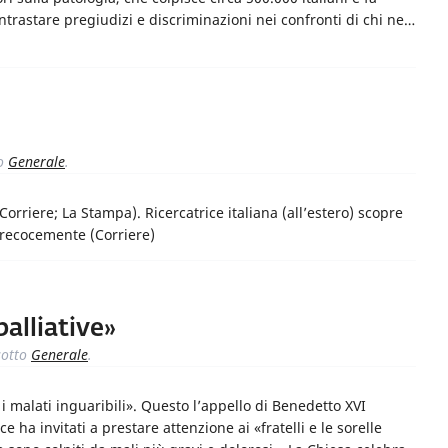
ontrastare pregiudizi e discriminazioni nei confronti di chi ne…
o
Generale
.
orriere; La Stampa). Ricercatrice italiana (all’estero) scopre
precocemente (Corriere)
alliative»
otto
Generale
.
 i malati inguaribili». Questo l’appello di Benedetto XVI
 ha invitati a prestare attenzione ai «fratelli e le sorelle