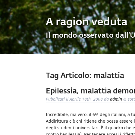
A ragion veduta
Il mondo osservato dall’
Tag Articolo:
malattia
Epilessia, malattia demo
Pubblicati il
Aprile 18th, 2008
da
admin
sot
&
Incredibile, ma vero: il 6% degli italiani, a 
Addirittura c’è chi ritiene che possa esser
degli studenti universitari. È il quadro ch
contro l’epilessia). Per tenere accesi i riflet