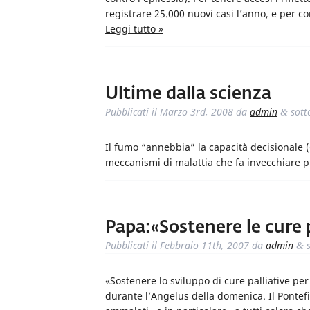
registrare 25.000 nuovi casi l’anno, e per c
Leggi tutto »
Ultime dalla scienza
Pubblicati il
Marzo 3rd, 2008
da
admin
sott
&
Il fumo “annebbia” la capacità decisionale (C
meccanismi di malattia che fa invecchiare 
Papa:«Sostenere le cure p
Pubblicati il
Febbraio 11th, 2007
da
admin
s
&
«Sostenere lo sviluppo di cure palliative per
durante l’Angelus della domenica. Il Pontefice