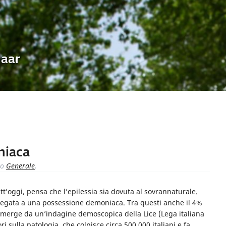
Uaar
niaca
to
Generale
.
tutt’oggi, pensa che l’epilessia sia dovuta al sovrannaturale.
e legata a una possessione demoniaca. Tra questi anche il 4%
e emerge da un’indagine demoscopica della Lice (Lega italiana
tori sulla patologia, che colpisce circa 500.000 italiani e fa