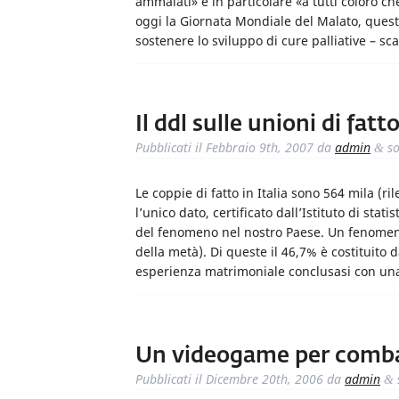
ammalati» e in particolare «a tutti coloro ch
oggi la Giornata Mondiale del Malato, quest’
sostenere lo sviluppo di cure palliative – sc
Il ddl sulle unioni di fat
Pubblicati il
Febbraio 9th, 2007
da
admin
so
&
Le coppie di fatto in Italia sono 564 mila (ri
l’unico dato, certificato dall’Istituto di sta
del fenomeno nel nostro Paese. Un fenomeno 
della metà). Di queste il 46,7% è costituit
esperienza matrimoniale conclusasi con un
Un videogame per combat
Pubblicati il
Dicembre 20th, 2006
da
admin
&