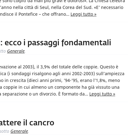
e sono colpiti da mali più gravi e dolorosi». La Chiesa celebra
anno nella città di Seul, nella Corea del Sud. «E’ necessario
andisce il Pontefice – che offrano…
Leggi tutto »
to: ecco i passaggi fondamentali
tto
Generale
.
levazione al 2003), il 3,9% del totale delle coppie. Questo è
tistica (i sondaggi risalgono agli anni 2002-2003) sull’ampiezza
in crescita (dieci anni primi, ’94-’95, erano l’1,8%, meno
o da coppie in cui almeno un componente ha già vissuto una
a separazione o un divorzio. È formato da…
Leggi tutto »
tere il cancro
sotto
Generale
.