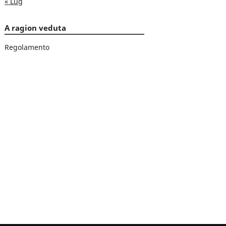
« Lug
A ragion veduta
Regolamento