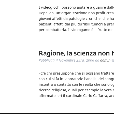
I videogiochi possono aiutare a guarire dall
HopeLab, un’organizzazione non profit creata 
giovani affetti da patologie croniche, che ha
pazienti affetti dai più terribili tumori a p
per combatterla. Il videogame è il frutto d
Ragione, la scienza non h
Pubblicati il
Novembre 23rd, 2006
da
admin
«C’è chi presuppone che si possano trattare 
con cui si fa in laboratorio l’analisi del sa
incontro o contatto con le realtà che sono og
ricerca religiosa, quali per esempio la vera
affermato ieri il cardinale Carlo Caffarra, 