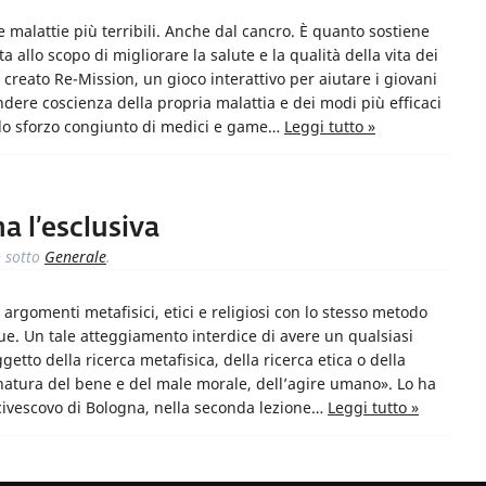
e malattie più terribili. Anche dal cancro. È quanto sostiene
allo scopo di migliorare la salute e la qualità della vita dei
 creato Re-Mission, un gioco interattivo per aiutare i giovani
rendere coscienza della propria malattia e dei modi più efficaci
ello sforzo congiunto di medici e game…
Leggi tutto »
a l’esclusiva
sotto
Generale
.
&
argomenti metafisici, etici e religiosi con lo stesso metodo
ngue. Un tale atteggiamento interdice di avere un qualsiasi
getto della ricerca metafisica, della ricerca etica o della
 natura del bene e del male morale, dell’agire umano». Lo ha
arcivescovo di Bologna, nella seconda lezione…
Leggi tutto »