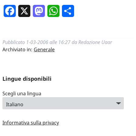
Facebook
X
Mastodon
WhatsApp
Condividi
Pubblicato
1-03-2006 alle 16:27
da
Redazione Uaar
Archiviato in:
Generale
Lingue disponibili
Scegli una lingua
Informativa sulla privacy