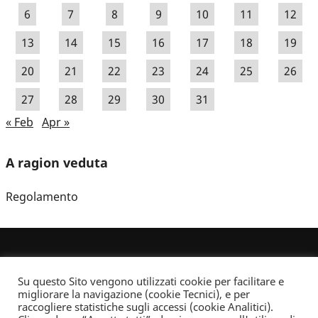
6
7
8
9
10
11
12
13
14
15
16
17
18
19
20
21
22
23
24
25
26
27
28
29
30
31
« Feb
Apr »
A ragion veduta
Regolamento
Su questo Sito vengono utilizzati cookie per facilitare e
migliorare la navigazione (cookie Tecnici), e per
raccogliere statistiche sugli accessi (cookie Analitici).