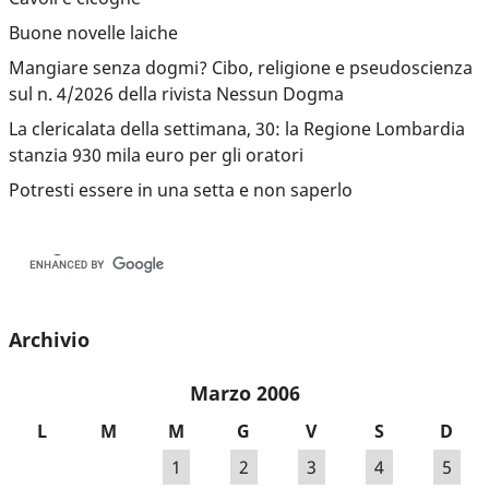
Buone novelle laiche
Mangiare senza dogmi? Cibo, religione e pseudoscienza
sul n. 4/2026 della rivista Nessun Dogma
La clericalata della settimana, 30: la Regione Lombardia
stanzia 930 mila euro per gli oratori
Potresti essere in una setta e non saperlo
Archivio
Marzo 2006
L
M
M
G
V
S
D
1
2
3
4
5