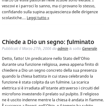
marzo Le visite pastorali nelle scuole sono vietate. I
vescovi e i parroci lo sanno, ma ci provano lo stesso,
confidando sulla supina acquiescienza delle dirigenze
scolastiche….
Leggi tutto »
Chiede a Dio un segno: fulminato
Pubblicati il
Marzo 27th, 2006
da
admin
sotto
Generale
.
&
Detto, fatto! Un predicatore nello Stato dell’Ohio
durante una funzione religiosa, aveva appena finito di
chiedere a Dio un segno concreto della sua presenza
quando la chiesa battista in cui stava celebrando la
funzione è stata colpita da un fulmine. La scarica
elettrica si è irradiata all’istante attraverso i circuiti del
microfono investendo il prelato sul pulpito. Il religioso
ne è uscito indenne mentre la chiesa è andata in fiamme.
È successo a Forest, nell’Ohio, e il tempio ha subito…