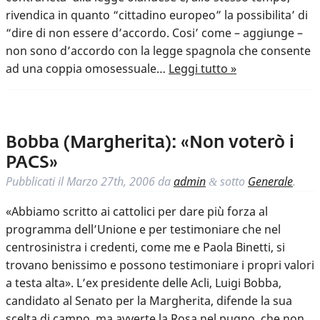
rivendica in quanto “cittadino europeo” la possibilita’ di
“dire di non essere d’accordo. Cosi’ come – aggiunge –
non sono d’accordo con la legge spagnola che consente
ad una coppia omosessuale…
Leggi tutto »
Bobba (Margherita): «Non voterò i
PACS»
Pubblicati il
Marzo 27th, 2006
da
admin
sotto
Generale
.
&
«Abbiamo scritto ai cattolici per dare più forza al
programma dell’Unione e per testimoniare che nel
centrosinistra i credenti, come me e Paola Binetti, si
trovano benissimo e possono testimoniare i propri valori
a testa alta». L’ex presidente delle Acli, Luigi Bobba,
candidato al Senato per la Margherita, difende la sua
scelta di campo, ma avverte la Rosa nel pugno, che non