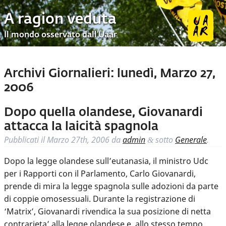
A ragion veduta
Il mondo osservato dall’Uaar
Archivi Giornalieri:
lunedì, Marzo 27,
2006
Dopo quella olandese, Giovanardi
attacca la laicità spagnola
Pubblicati il
Marzo 27th, 2006
da
admin
sotto
Generale
.
&
Dopo la legge olandese sull’eutanasia, il ministro Udc
per i Rapporti con il Parlamento, Carlo Giovanardi,
prende di mira la legge spagnola sulle adozioni da parte
di coppie omosessuali. Durante la registrazione di
‘Matrix’, Giovanardi rivendica la sua posizione di netta
contrarieta’ alla legge olandese e, allo stesso tempo,