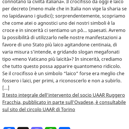
connotano la civiltà italiana». Il crocifisso da oggi è laico
per decreto (meno male che in Italia non vige la sharia se
no lapidavano i giudici); sorprendentemente, scopriamo
che come atei o agnostici uno dei nostri simboli è la
croce e in sincerità ci sentiamo un pò… spaesati. Avremo
la possibilità di utilizzarlo nelle nostre manifestazioni a
favore di uno Stato più laico agitandone centinaia, di
varia misura s’intende, e gridando slogan megafonati
tipo «meno Vaticano più laicità»? In sincerità, crediamo
che tutto questo possa apparire quantomeno ridicolo.
Se il crocifisso è un simbolo “laico” forse era meglio che
fossero i laici, per primi, a riconoscerlo e non a subirlo.
[…]
Il testo integrale dell’intervento del socio UAAR Ruggero
Fracchia, pubblicato in parte sull’Ovadese, è consultabile
sul sito del circolo UAAR di Torino