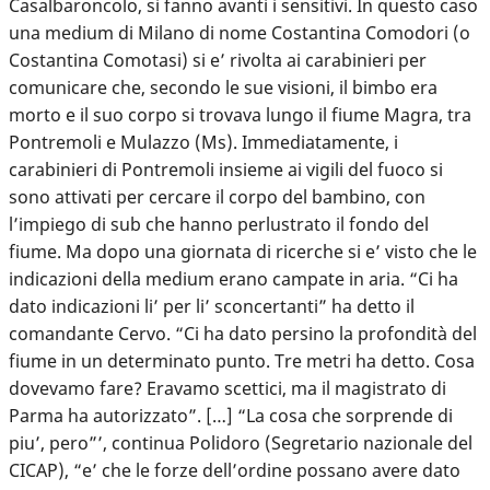
Casalbaroncolo, si fanno avanti i sensitivi. In questo caso
una medium di Milano di nome Costantina Comodori (o
Costantina Comotasi) si e’ rivolta ai carabinieri per
comunicare che, secondo le sue visioni, il bimbo era
morto e il suo corpo si trovava lungo il fiume Magra, tra
Pontremoli e Mulazzo (Ms). Immediatamente, i
carabinieri di Pontremoli insieme ai vigili del fuoco si
sono attivati per cercare il corpo del bambino, con
l’impiego di sub che hanno perlustrato il fondo del
fiume. Ma dopo una giornata di ricerche si e’ visto che le
indicazioni della medium erano campate in aria. “Ci ha
dato indicazioni li’ per li’ sconcertanti” ha detto il
comandante Cervo. “Ci ha dato persino la profondità del
fiume in un determinato punto. Tre metri ha detto. Cosa
dovevamo fare? Eravamo scettici, ma il magistrato di
Parma ha autorizzato”. […] “La cosa che sorprende di
piu’, pero”’, continua Polidoro (Segretario nazionale del
CICAP), “e’ che le forze dell’ordine possano avere dato