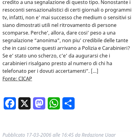
credito a una segnalazione di questo tipo. Nonostante i
resoconti sensazionalistici di certi giornali o programmi
tv, infatti, non e’ mai successo che medium o sensitivi si
siano dimostrati utili nel ritrovamento di persone
scomparse. Perche’, allora, dare cosi’ peso a una
segnalazione “anonima”, non piu’ credibile delle tante
che in casi come questi arrivano a Polizia e Carabinieri?
Se e’ stato uno scherzo, c’e’ da augurarsi che i
carabinieri risalgano presto al numero di chi ha
telefonato per i dovuti accertamenti”. […]
Fonte: CICAP
Facebook
X
Mastodon
WhatsApp
Condividi
Pubblicato
17-03-2006 alle 16:45
da
Redazione Uaar