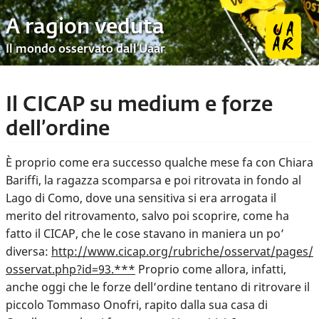
A ragion veduta
Il mondo osservato dall’Uaar
Il CICAP su medium e forze
dell’ordine
È proprio come era successo qualche mese fa con Chiara
Bariffi, la ragazza scomparsa e poi ritrovata in fondo al
Lago di Como, dove una sensitiva si era arrogata il
merito del ritrovamento, salvo poi scoprire, come ha
fatto il CICAP, che le cose stavano in maniera un po’
diversa:
http://www.cicap.org/rubriche/osservat/pages/
osservat.php?id=93.***
Proprio come allora, infatti,
anche oggi che le forze dell’ordine tentano di ritrovare il
piccolo Tommaso Onofri, rapito dalla sua casa di