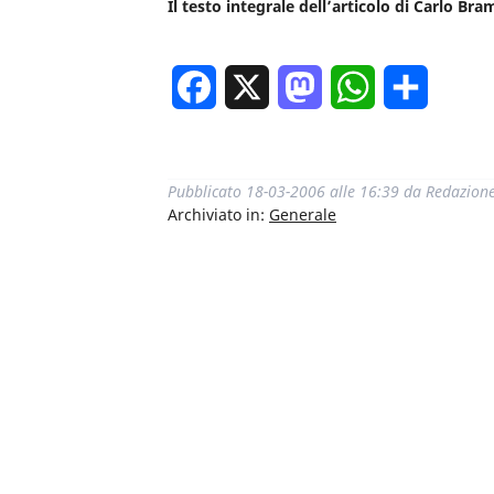
Il testo integrale dell’articolo di Carlo Br
Facebook
X
Mastodon
WhatsApp
Condivi
Pubblicato
18-03-2006 alle 16:39
da
Redazion
Archiviato in:
Generale