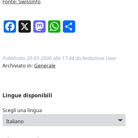
Fonte: Swissinfo
Facebook
X
Mastodon
WhatsApp
Condividi
Pubblicato
20-03-2006 alle 17:44
da
Redazione Uaar
Archiviato in:
Generale
Lingue disponibili
Scegli una lingua