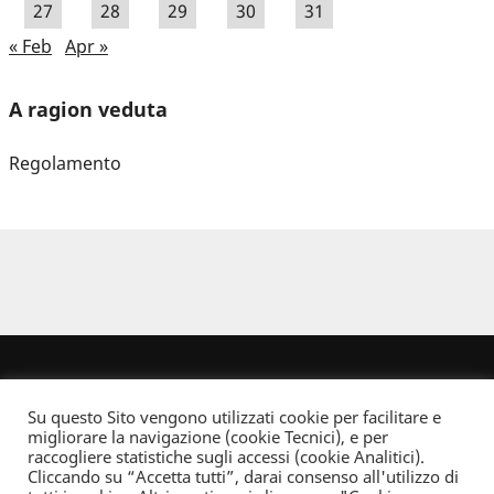
27
28
29
30
31
« Feb
Apr »
A ragion veduta
Regolamento
Su questo Sito vengono utilizzati cookie per facilitare e
migliorare la navigazione (cookie Tecnici), e per
raccogliere statistiche sugli accessi (cookie Analitici).
Cliccando su “Accetta tutti”, darai consenso all'utilizzo di
Dove non indicato altrimenti quest’opera è distribuita con Licenza