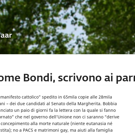
Uaar
ome Bondi, scrivono ai par
 manifesto cattolico” spedito in 65mila copie alle 28mila
sani – dei due candidati al Senato della Margherita. Bobbia
nciato un paio di giorni fa la lettera con la quale si fanno
stornato” che nel governo dell’Unione non ci saranno “derive
 dal concepimento alla morte naturale (niente eutanasia né
stita); no a PACS e matrimoni gay, ma aiuti alla famiglia