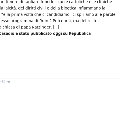
 timore di tagliare fuori le scuole cattoliche o le cliniche
a laicità, dei diritti civili e della bioetica infiammano la
 “è la prima volta che ci candidiamo…ci spiriamo alle parole
stesso programma di Ruini? Può darsi, ma del resto ci
la chiesa di papa Ratzinger. […]
a Casadio è stato pubblicato oggi su Repubblica
di
e Uaar