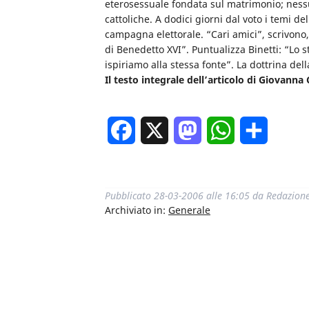
eterosessuale fondata sul matrimonio; nessun
cattoliche. A dodici giorni dal voto i temi dell
campagna elettorale. “Cari amici”, scrivono,
di Benedetto XVI”. Puntualizza Binetti: “Lo 
ispiriamo alla stessa fonte”. La dottrina del
Il testo integrale dell’articolo di Giovann
Facebook
X
Mastodon
WhatsApp
Condivi
Pubblicato
28-03-2006 alle 16:05
da
Redazion
Archiviato in:
Generale