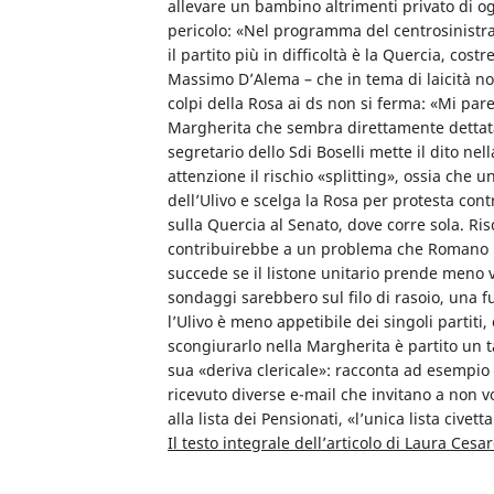
allevare un bambino altrimenti privato di ogn
pericolo: «Nel programma del centrosinistra 
il partito più in difficoltà è la Quercia, cost
Massimo D’Alema – che in tema di laicità n
colpi della Rosa ai ds non si ferma: «Mi par
Margherita che sembra direttamente dettata 
segretario dello Sdi Boselli mette il dito ne
attenzione il rischio «splitting», ossia che un
dell’Ulivo e scelga la Rosa per protesta cont
sulla Quercia al Senato, dove corre sola. R
contribuirebbe a un problema che Romano Pr
succede se il listone unitario prende meno 
sondaggi sarebbero sul filo di rasoio, una 
l’Ulivo è meno appetibile dei singoli partit
scongiurarlo nella Margherita è partito un t
sua «deriva clericale»: racconta ad esempio i
ricevuto diverse e-mail che invitano a non vo
alla lista dei Pensionati, «l’unica lista civett
Il testo integrale dell’articolo di Laura Cesa