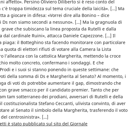
i affetto». Persino Oliviero Diliberto si è reso conto del
c’è troppa timidezza sul tema cruciale della laicità». […] Ma
retta a giocare in difesa: «Vorrei dire alla Bonino – dice
oi Ds non siamo secondi a nessuno». […] Ma la gragnuola di
e grave che subiscano la linea proposta da Rutelli e dalla
dal cardinale Ruini», attacca Daniele Capezzone. […] Il
lla piaga: il Botteghino sta facendo monitorare con particolare
a quota di elettori rifiuti di votare alla Camera la Lista
ro l’alleanza con la cattolica Margherita, mettendo la croce
ischio molto concreto, confermano i sondaggi. E che
odi e i suoi si stanno ponendo in queste settimane: che
voti della somma di Ds e Margherita al Senato? Al momento, i
fuga di voti ds potrebbe aumentare il gap, dimostrando che
i, con grave smacco per il candidato premier. Tanto che per
am tam sotterraneo dei prodiani, avversari di Rutelli e della
l costituzionalista Stefano Ceccanti, ulivista convinto, di aver
tare al Senato il simbolo della Margherita, trasferendo il voto
a del centrosinistra». […]
retti è stato pubblicato sul sito del Giornale