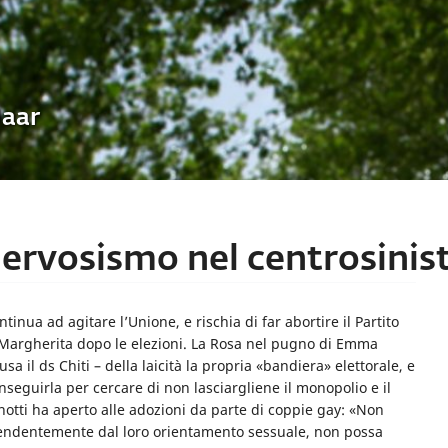
Uaar
 nervosismo nel centrosinis
ntinua ad agitare l’Unione, e rischia di far abortire il Partito
Margherita dopo le elezioni. La Rosa nel pugno di Emma
a il ds Chiti – della laicità la propria «bandiera» elettorale, e
 inseguirla per cercare di non lasciargliene il monopolio e il
tinotti ha aperto alle adozioni da parte di coppie gay: «Non
pendentemente dal loro orientamento sessuale, non possa