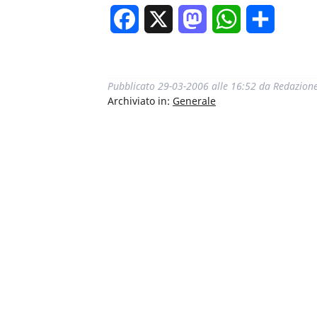
Facebook
X
Mastodon
WhatsApp
Condivi
Pubblicato
29-03-2006 alle 16:52
da
Redazion
Archiviato in:
Generale