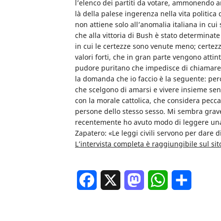
l’elenco dei partiti da votare, ammonendo an
là della palese ingerenza nella vita politic
non attiene solo all’anomalia italiana in cui s
che alla vittoria di Bush è stato determinate
in cui le certezze sono venute meno; certezze
valori forti, che in gran parte vengono attin
pudore puritano che impedisce di chiamare le
la domanda che io faccio è la seguente: per
che scelgono di amarsi e vivere insieme sen
con la morale cattolica, che considera pecca
persone dello stesso sesso. Mi sembra grave
recentemente ho avuto modo di leggere una 
Zapatero: «Le leggi civili servono per dare di
L’intervista completa è raggiungibile sul si
Facebook
X
Mastodon
WhatsApp
Condivi