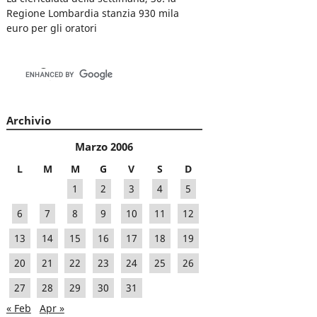
Regione Lombardia stanzia 930 mila
euro per gli oratori
Archivio
Marzo 2006
L
M
M
G
V
S
D
1
2
3
4
5
6
7
8
9
10
11
12
13
14
15
16
17
18
19
20
21
22
23
24
25
26
27
28
29
30
31
« Feb
Apr »