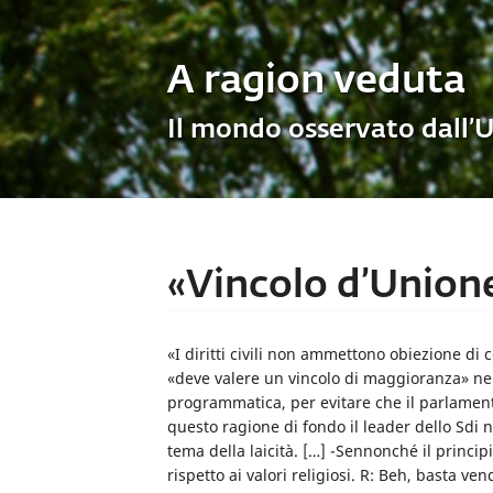
A ragion veduta
Il mondo osservato dall’
«Vincolo d’Unione s
«I diritti civili non ammettono obiezione di
«deve valere un vincolo di maggioranza» ne
programmatica, per evitare che il parlamento
questo ragione di fondo il leader dello Sdi ne
tema della laicità. […] -Sennonché il princi
rispetto ai valori religiosi. R: Beh, basta v