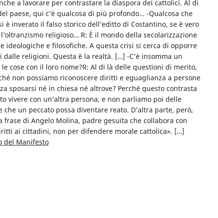
che a lavorare per contrastare la diaspora dei cattolici. Al di
a del paese, qui c’è qualcosa di più profondo… -Qualcosa che
i è inverato il falso storico dell’editto di Costantino, se è vero
 l’oltranzismo religioso… R: È il mondo della secolarizzazione
 ideologiche e filosofiche. A questa crisi si cerca di opporre
ti dalle religioni. Questa è la realtà. […] -C’è insomma un
 cose con il loro nome?R: Al di là delle questioni di merito,
ché non possiamo riconoscere diritti e eguaglianza a persone
za sposarsi né in chiesa né altrove? Perché questo contrasta
to vivere con un’altra persona, e non parliamo poi delle
 che un peccato possa diventare reato. D’altra parte, però,
frase di Angelo Molina, padre gesuita che collabora con
ritti ai cittadini, non per difendere morale cattolica». […]
to del Manifesto
di