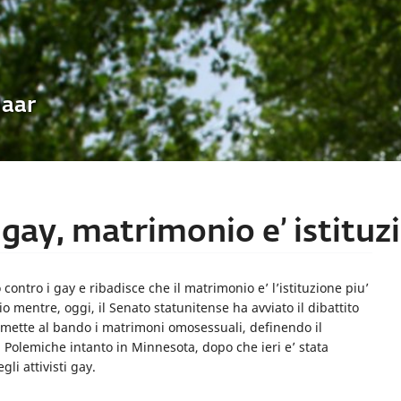
Uaar
 gay, matrimonio e’ istitu
ontro i gay e ribadisce che il matrimonio e’ l’istituzione piu’
io mentre, oggi, il Senato statunitense ha avviato il dibattito
mette al bando i matrimoni omosessuali, definendo il
olemiche intanto in Minnesota, dopo che ieri e’ stata
li attivisti gay.