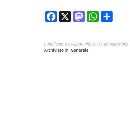
Facebook
X
Mastodon
WhatsApp
Condivi
Pubblicato
5-06-2006 alle 21:15
da
Redazione
Archiviato in:
Generale