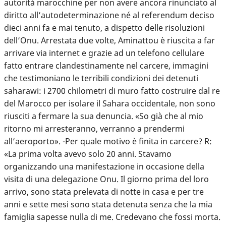
autorità marocchine per non avere ancora rinunciato al
diritto all’autodeterminazione né al referendum deciso
dieci anni fa e mai tenuto, a dispetto delle risoluzioni
dell’Onu. Arrestata due volte, Aminattou è riuscita a far
arrivare via internet e grazie ad un telefono cellulare
fatto entrare clandestinamente nel carcere, immagini
che testimoniano le terribili condizioni dei detenuti
saharawi: i 2700 chilometri di muro fatto costruire dal re
del Marocco per isolare il Sahara occidentale, non sono
riusciti a fermare la sua denuncia. «So già che al mio
ritorno mi arresteranno, verranno a prendermi
all’aeroporto». -Per quale motivo è finita in carcere? R:
«La prima volta avevo solo 20 anni. Stavamo
organizzando una manifestazione in occasione della
visita di una delegazione Onu. Il giorno prima del loro
arrivo, sono stata prelevata di notte in casa e per tre
anni e sette mesi sono stata detenuta senza che la mia
famiglia sapesse nulla di me. Credevano che fossi morta.