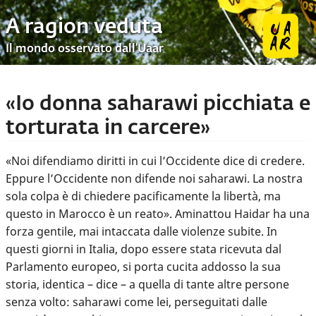
A ragion veduta
Il mondo osservato dall’Uaar
«Io donna saharawi picchiata e
torturata in carcere»
«Noi difendiamo diritti in cui l’Occidente dice di credere.
Eppure l’Occidente non difende noi saharawi. La nostra
sola colpa è di chiedere pacificamente la libertà, ma
questo in Marocco è un reato». Aminattou Haidar ha una
forza gentile, mai intaccata dalle violenze subite. In
questi giorni in Italia, dopo essere stata ricevuta dal
Parlamento europeo, si porta cucita addosso la sua
storia, identica – dice – a quella di tante altre persone
senza volto: saharawi come lei, perseguitati dalle