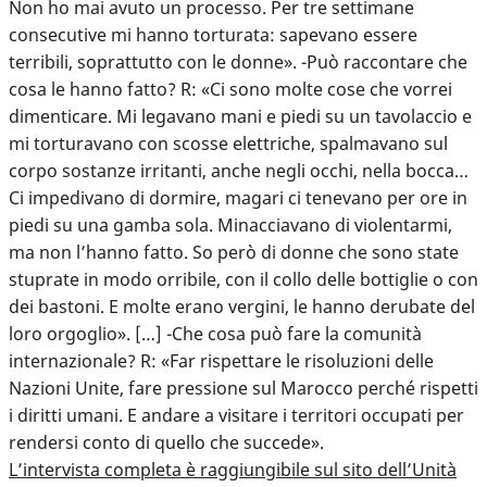
Non ho mai avuto un processo. Per tre settimane
consecutive mi hanno torturata: sapevano essere
terribili, soprattutto con le donne». -Può raccontare che
cosa le hanno fatto? R: «Ci sono molte cose che vorrei
dimenticare. Mi legavano mani e piedi su un tavolaccio e
mi torturavano con scosse elettriche, spalmavano sul
corpo sostanze irritanti, anche negli occhi, nella bocca…
Ci impedivano di dormire, magari ci tenevano per ore in
piedi su una gamba sola. Minacciavano di violentarmi,
ma non l’hanno fatto. So però di donne che sono state
stuprate in modo orribile, con il collo delle bottiglie o con
dei bastoni. E molte erano vergini, le hanno derubate del
loro orgoglio». […] -Che cosa può fare la comunità
internazionale? R: «Far rispettare le risoluzioni delle
Nazioni Unite, fare pressione sul Marocco perché rispetti
i diritti umani. E andare a visitare i territori occupati per
rendersi conto di quello che succede».
L’intervista completa è raggiungibile sul sito dell’Unità