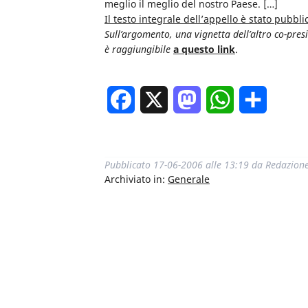
meglio il meglio del nostro Paese. […]
Il testo integrale dell’appello è stato pubbli
Sull’argomento, una vignetta dell’altro co-presi
è raggiungibile
a questo link
.
Facebook
X
Mastodon
WhatsApp
Condivi
Pubblicato
17-06-2006 alle 13:19
da
Redazion
Archiviato in:
Generale