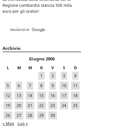
Regione Lombardia stanzia 930 mila
euro per gli oratori
Archivio
Giugno 2006
L
M
M
G
V
S
D
1
2
3
4
5
6
7
8
9
10
11
12
13
14
15
16
17
18
19
20
21
22
23
24
25
26
27
28
29
30
« Mag
Lug »