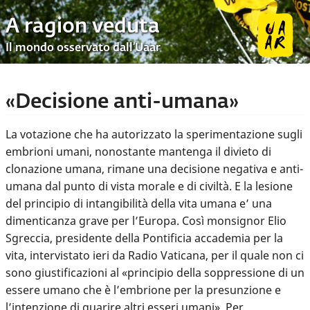
A ragion veduta
Il mondo osservato dall’Uaar
«Decisione anti-umana»
La votazione che ha autorizzato la sperimentazione sugli
embrioni umani, nonostante mantenga il divieto di
clonazione umana, rimane una decisione negativa e anti-
umana dal punto di vista morale e di civiltà. E la lesione
del principio di intangibilità della vita umana e’ una
dimenticanza grave per l’Europa. Così monsignor Elio
Sgreccia, presidente della Pontificia accademia per la
vita, intervistato ieri da Radio Vaticana, per il quale non ci
sono giustificazioni al «principio della soppressione di un
essere umano che è l’embrione per la presunzione e
l’intenzione di guarire altri esseri umani». Per