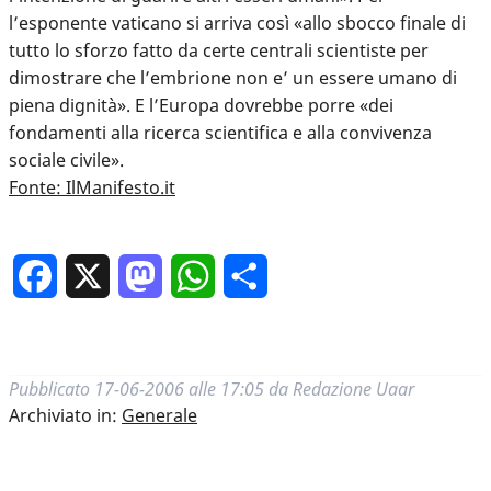
l’esponente vaticano si arriva così «allo sbocco finale di
tutto lo sforzo fatto da certe centrali scientiste per
dimostrare che l’embrione non e’ un essere umano di
piena dignità». E l’Europa dovrebbe porre «dei
fondamenti alla ricerca scientifica e alla convivenza
sociale civile».
Fonte: IlManifesto.it
Facebook
X
Mastodon
WhatsApp
Condividi
Pubblicato
17-06-2006 alle 17:05
da
Redazione Uaar
Archiviato in:
Generale