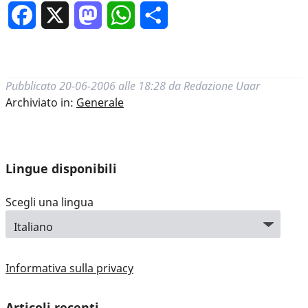
Facebook
X
Mastodon
WhatsApp
Condividi
Pubblicato
20-06-2006 alle 18:28
da
Redazione Uaar
Archiviato in:
Generale
Lingue disponibili
Scegli una lingua
Informativa sulla privacy
Articoli recenti