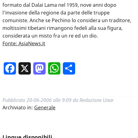
formato dal Dalai Lama nel 1959, nove anni dopo
l’invasione della regione da parte delle truppe
comuniste. Anche se Pechino lo considera un traditore,
moltissimi tibetani rimangono fedeli alla sua figura,
considerata un misto fra un re ed un dio.
Fonte: AsiaNews.it
Facebook
X
Mastodon
WhatsApp
Condividi
Pubblicato
20-06-2006 alle 9:09
da
Redazione Uaar
Archiviato in:
Generale
Lingue disponibili