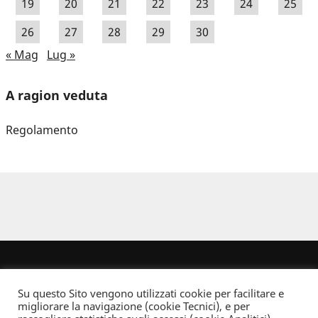
19
20
21
22
23
24
25
26
27
28
29
30
« Mag
Lug »
A ragion veduta
Regolamento
Su questo Sito vengono utilizzati cookie per facilitare e
migliorare la navigazione (cookie Tecnici), e per