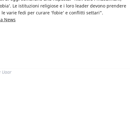
obia’. Le istituzioni religiose e i loro leader devono prendere
 le varie fedi per curare ‘fobie’ e conflitti settari”.
sia News
di
e Uaar