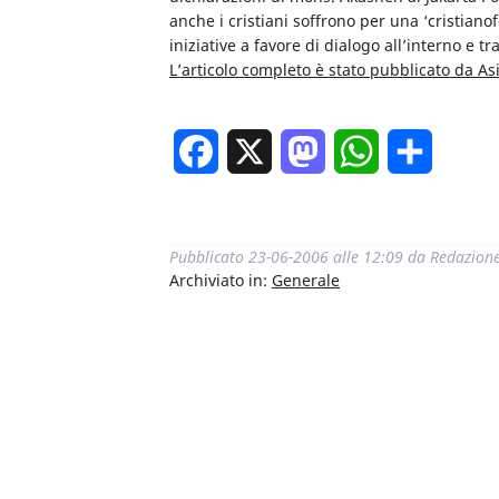
anche i cristiani soffrono per una ‘cristianof
iniziative a favore di dialogo all’interno e tra
L’articolo completo è stato pubblicato da A
Facebook
X
Mastodon
WhatsApp
Condivi
Pubblicato
23-06-2006 alle 12:09
da
Redazion
Archiviato in:
Generale