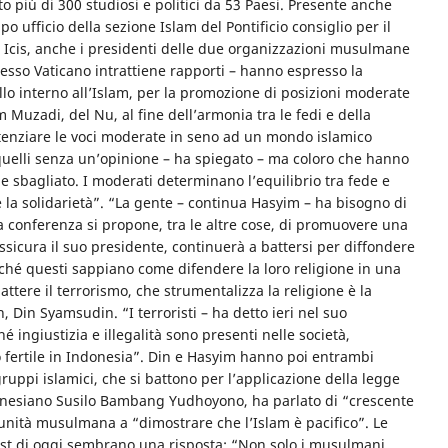
più di 300 studiosi e politici da 53 Paesi. Presente anche
o ufficio della sezione Islam del Pontificio consiglio per il
a Icis, anche i presidenti delle due organizzazioni musulmane
stesso Vaticano intrattiene rapporti – hanno espresso la
ello interno all’Islam, per la promozione di posizioni moderate
Muzadi, del Nu, al fine dell’armonia tra le fedi e della
tenziare le voci moderate in seno ad un mondo islamico
quelli senza un’opinione – ha spiegato – ma coloro che hanno
 e sbagliato. I moderati determinano l’equilibrio tra fede e
e la solidarietà”. “La gente – continua Hasyim – ha bisogno di
 conferenza si propone, tra le altre cose, di promuovere una
ssicura il suo presidente, continuerà a battersi per diffondere
inché questi sappiano come difendere la loro religione in una
ttere il terrorismo, che strumentalizza la religione è la
in Syamsudin. “I terroristi – ha detto ieri nel suo
é ingiustizia e illegalità sono presenti nelle società,
 fertile in Indonesia”. Din e Hasyim hanno poi entrambi
ruppi islamici, che si battono per l’applicazione della legge
ndonesiano Susilo Bambang Yudhoyono, ha parlato di “crescente
unità musulmana a “dimostrare che l’Islam è pacifico”. Le
ost di oggi sembrano una risposta: “Non solo i musulmani,