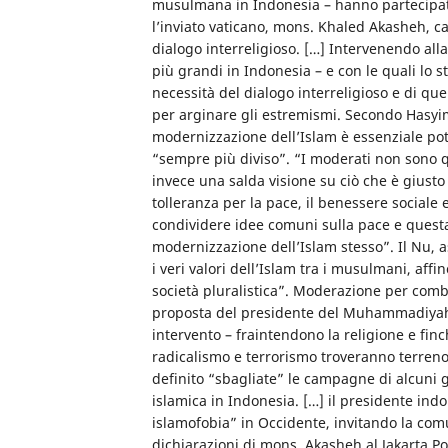
musulmana in Indonesia – hanno partecipato 
l’inviato vaticano, mons. Khaled Akasheh, cap
dialogo interreligioso. […] Intervenendo all
più grandi in Indonesia – e con le quali lo 
necessità del dialogo interreligioso e di qu
per arginare gli estremismi. Secondo Hasyim 
modernizzazione dell’Islam è essenziale po
“sempre più diviso”. “I moderati non sono 
invece una salda visione su ciò che è giusto
tolleranza per la pace, il benessere sociale 
condividere idee comuni sulla pace e questa
modernizzazione dell’Islam stesso”. Il Nu, a
i veri valori dell’Islam tra i musulmani, aff
società pluralistica”. Moderazione per comba
proposta del presidente del Muhammadiyah, D
intervento – fraintendono la religione e finch
radicalismo e terrorismo troveranno terreno
definito “sbagliate” le campagne di alcuni g
islamica in Indonesia. […] il presidente i
islamofobia” in Occidente, invitando la com
dichiarazioni di mons. Akasheh al Jakarta P