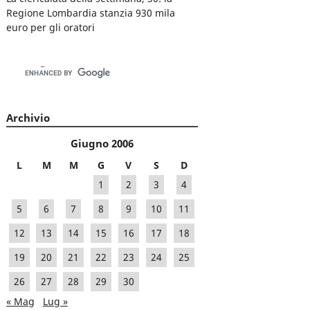
Regione Lombardia stanzia 930 mila
euro per gli oratori
Archivio
Giugno 2006
L
M
M
G
V
S
D
1
2
3
4
5
6
7
8
9
10
11
12
13
14
15
16
17
18
19
20
21
22
23
24
25
26
27
28
29
30
« Mag
Lug »