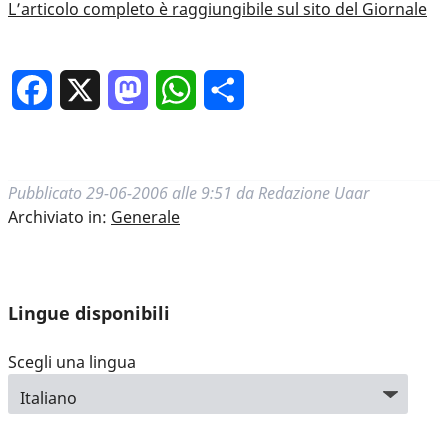
L’articolo completo è raggiungibile sul sito del Giornale
Facebook
X
Mastodon
WhatsApp
Condividi
Pubblicato
29-06-2006 alle 9:51
da
Redazione Uaar
Archiviato in:
Generale
Lingue disponibili
Scegli una lingua