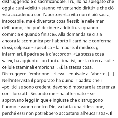
distruggendole o sacrificandole. Trujillo ha spiegato che
oggi alcuni «delitti» stanno «diventando diritti» e che ciò
«sta accadendo con l’aborto»: «La vita non è più sacra,
intoccabile, ma è diventata cosa flessibile nelle mani
dell’uomo, che può decidere addirittura quando
comincia e quando finisce». Alla domanda se ci sia
ancora la scomunica per l’aborto il cardinale conferma
di «sì, colpisce – specifica – la madre, il medico, gli
infermieri, il padre se è d’accordo». «La stessa cosa
vale», ha aggiunto con toni ultimativi, per la ricerca sulle
cellule staminali embrionali. «È la stessa cosa.
Distruggere l’embrione – rileva – equivale all’aborto. […]
Nell’intervista il porporato ha quindi ribadito che i
«politici se sono credenti devono dimostrare la coerenza
con i loro atti. Secondo me – ha affermato – se
approvano leggi inique e ingiuste che distruggono
l’uomo e vanno contro Dio, va fatta una riflessione,
perché essi non potrebbero accostarsi all’eucaristia». Il