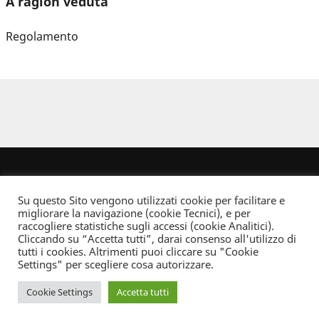
A ragion veduta
Regolamento
Su questo Sito vengono utilizzati cookie per facilitare e
migliorare la navigazione (cookie Tecnici), e per
raccogliere statistiche sugli accessi (cookie Analitici).
Cliccando su “Accetta tutti”, darai consenso all'utilizzo di
Dove non indicato altrimenti quest’opera è distribuita con Licenza
tutti i cookies. Altrimenti puoi cliccare su "Cookie
Creative Commons Attribuzione - Non commerciale - Non opere derivate 2.5 Italia
Settings" per scegliere cosa autorizzare.
Informativa sulla privacy
Cookie Settings
Accetta tutti