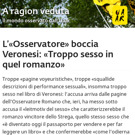
A ragion veduta
Il mondo osservato dall’Uaar
L’«Osservatore» boccia
Veronesi: «Troppo sesso in
quel romanzo»
Troppe «pagine voyeuristiche», troppe «squallide
descrizioni di performance sessuali», insomma troppo
sesso nel libro di Veronesi: l’accusa arriva dalle pagine
dell’Osservatore Romano che, ieri, ha messo sotto
accusa il «leitmotiv del sesso» che caratterizzerebbe il
romanzo vincitore dello Strega, quello stesso sesso che
«è diventato oggi il passaporto per vendere e per far
leggere un libro» e che confermerebbe «come l’odierna