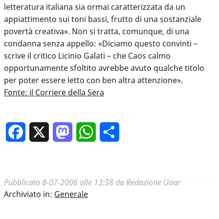
letteratura italiana sia ormai caratterizzata da un
appiattimento sui toni bassi, frutto di una sostanziale
povertà creativa». Non si tratta, comunque, di una
condanna senza appello: «Diciamo questo convinti –
scrive il critico Licinio Galati – che Caos calmo
opportunamente sfoltito avrebbe avuto qualche titolo
per poter essere letto con ben altra attenzione».
Fonte: il Corriere della Sera
Facebook
X
Mastodon
WhatsApp
Condividi
Pubblicato
8-07-2006 alle 13:38
da
Redazione Uaar
Archiviato in:
Generale