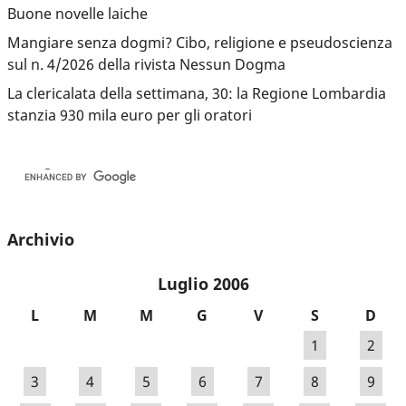
Buone novelle laiche
Mangiare senza dogmi? Cibo, religione e pseudoscienza
sul n. 4/2026 della rivista Nessun Dogma
La clericalata della settimana, 30: la Regione Lombardia
stanzia 930 mila euro per gli oratori
Archivio
Luglio 2006
L
M
M
G
V
S
D
1
2
3
4
5
6
7
8
9