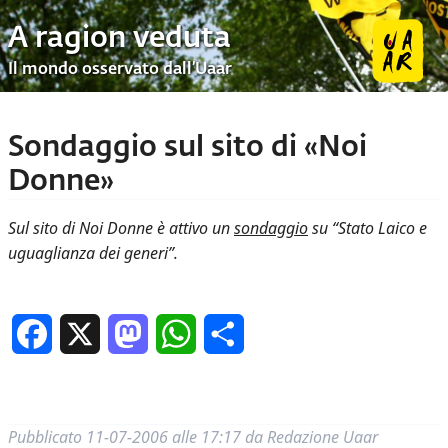
A ragion veduta
Il mondo osservato dall’Uaar
Sondaggio sul sito di «Noi
Donne»
Sul sito di Noi Donne è attivo un
sondaggio
su “Stato Laico e
uguaglianza dei generi”.
Facebook
X
Mastodon
WhatsApp
Condividi
Pubblicato
11-07-2006 alle 17:17
da
Redazione Uaar