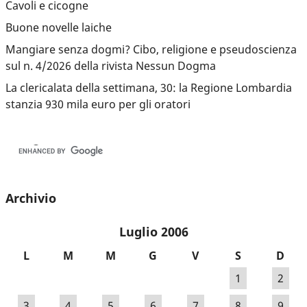
Cavoli e cicogne
Buone novelle laiche
Mangiare senza dogmi? Cibo, religione e pseudoscienza
sul n. 4/2026 della rivista Nessun Dogma
La clericalata della settimana, 30: la Regione Lombardia
stanzia 930 mila euro per gli oratori
Archivio
Luglio 2006
L
M
M
G
V
S
D
1
2
3
4
5
6
7
8
9