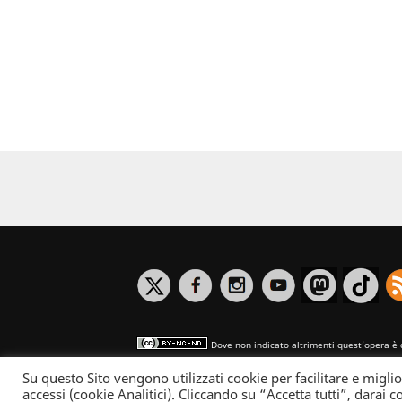
Dove non indicato altrimenti quest’opera è 
Su questo Sito vengono utilizzati cookie per facilitare e miglio
Informativa sulla privacy
accessi (cookie Analitici). Cliccando su “Accetta tutti”, darai co