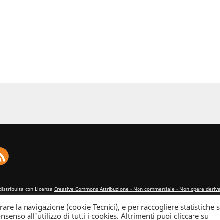
distribuita con Licenza
Creative Commons Attribuzione - Non commerciale - Non opere derivat
rare la navigazione (cookie Tecnici), e per raccogliere statistiche s
nsenso all'utilizzo di tutti i cookies. Altrimenti puoi cliccare su