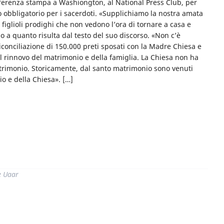
nferenza stampa a Washiongton, al National Press Club, per
to obbligatorio per i sacerdoti. «Supplichiamo la nostra amata
 figlioli prodighi che non vedono l’ora di tornare a casa e
o a quanto risulta dal testo del suo discorso. «Non c’è
conciliazione di 150.000 preti sposati con la Madre Chiesa e
 il rinnovo del matrimonio e della famiglia. La Chiesa non ha
atrimonio. Storicamente, dal santo matrimonio sono venuti
Dio e della Chiesa». […]
di
e Uaar