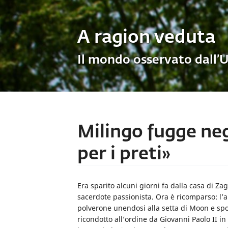
A ragion veduta
Il mondo osservato dall’
Milingo fugge neg
per i preti»
Era sparito alcuni giorni fa dalla casa di Za
sacerdote passionista. Ora è ricomparso: l’
polverone unendosi alla setta di Moon e s
ricondotto all’ordine da Giovanni Paolo II in