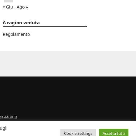
« Giu
Ago »
A ragion veduta
Regolamento
e 2.5 Italia
ugli
Cookie Settings
Accetta tutti