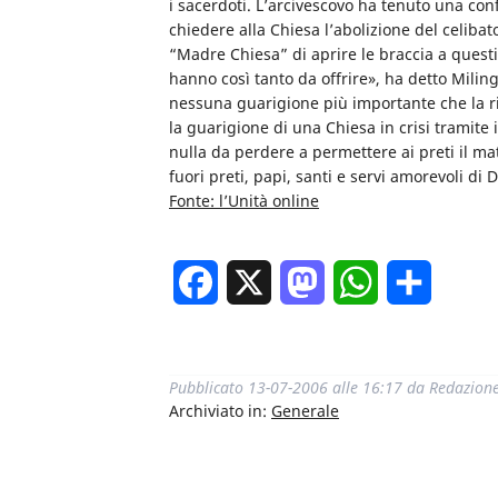
i sacerdoti. L’arcivescovo ha tenuto una co
chiedere alla Chiesa l’abolizione del celiba
“Madre Chiesa” di aprire le braccia a questi
hanno così tanto da offrire», ha detto Miling
nessuna guarigione più importante che la ri
la guarigione di una Chiesa in crisi tramite
nulla da perdere a permettere ai preti il m
fuori preti, papi, santi e servi amorevoli di 
Fonte: l’Unità online
Facebook
X
Mastodon
WhatsApp
Condivi
Pubblicato
13-07-2006 alle 16:17
da
Redazion
Archiviato in:
Generale