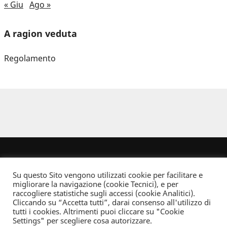
« Giu
Ago »
A ragion veduta
Regolamento
Su questo Sito vengono utilizzati cookie per facilitare e
migliorare la navigazione (cookie Tecnici), e per
raccogliere statistiche sugli accessi (cookie Analitici).
Cliccando su “Accetta tutti”, darai consenso all'utilizzo di
Dove non indicato altrimenti quest’opera è distribuita con Licenza
tutti i cookies. Altrimenti puoi cliccare su "Cookie
Creative Commons Attribuzione - Non commerciale - Non opere derivate 2.5 Italia
Settings" per scegliere cosa autorizzare.