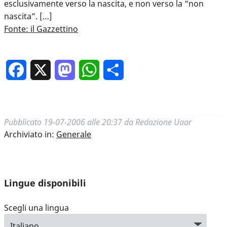
esclusivamente verso la nascita, e non verso la “non
nascita”. […]
Fonte: il Gazzettino
Facebook
X
Mastodon
WhatsApp
Condividi
Pubblicato
19-07-2006 alle 20:37
da
Redazione Uaar
Archiviato in:
Generale
Lingue disponibili
Scegli una lingua