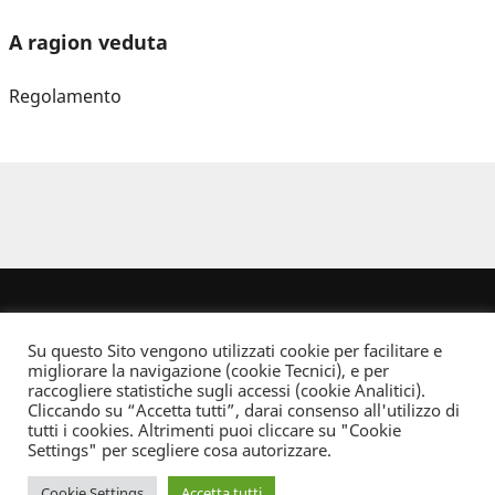
A ragion veduta
Regolamento
Su questo Sito vengono utilizzati cookie per facilitare e
migliorare la navigazione (cookie Tecnici), e per
raccogliere statistiche sugli accessi (cookie Analitici).
Cliccando su “Accetta tutti”, darai consenso all'utilizzo di
Dove non indicato altrimenti quest’opera è distribuita con Licenza
tutti i cookies. Altrimenti puoi cliccare su "Cookie
Creative Commons Attribuzione - Non commerciale - Non opere derivate 2.5 Italia
Settings" per scegliere cosa autorizzare.
Informativa sulla privacy
Cookie Settings
Accetta tutti