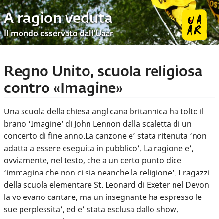
A ragion veduta
Il mondo osservato dall’Uaar
Regno Unito, scuola religiosa
contro «Imagine»
Una scuola della chiesa anglicana britannica ha tolto il
brano ‘Imagine’ di John Lennon dalla scaletta di un
concerto di fine anno.La canzone e’ stata ritenuta ‘non
adatta a essere eseguita in pubblico’. La ragione e’,
ovviamente, nel testo, che a un certo punto dice
‘immagina che non ci sia neanche la religione’. I ragazzi
della scuola elementare St. Leonard di Exeter nel Devon
la volevano cantare, ma un insegnante ha espresso le
sue perplessita’, ed e’ stata esclusa dallo show.