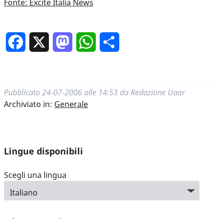
Fonte: Excite Italia News
Facebook
X
Mastodon
WhatsApp
Condividi
Pubblicato
24-07-2006 alle 14:53
da
Redazione Uaar
Archiviato in:
Generale
Lingue disponibili
Scegli una lingua