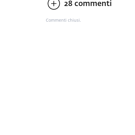
28
commenti
Commenti chiusi.