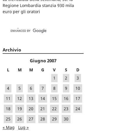
Regione Lombardia stanzia 930 mila
euro per gli oratori
Archivio
Giugno 2007
L
M
M
G
V
S
D
1
2
3
4
5
6
7
8
9
10
11
12
13
14
15
16
17
18
19
20
21
22
23
24
25
26
27
28
29
30
« Mag
Lug »