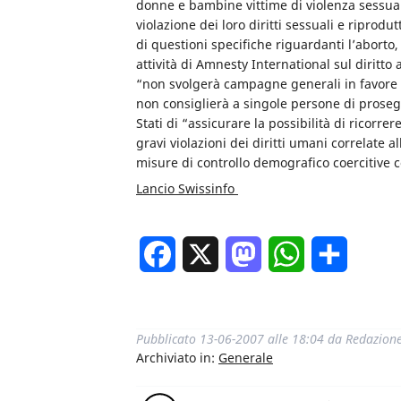
donne e bambine vittime di violenza sessua
violazione dei loro diritti sessuali e riprodu
di questioni specifiche riguardanti l’aborto
attività di Amnesty International sul diritto
“non svolgerà campagne generali in favore d
non consiglierà a singole persone di prose
Stati di “assicurare la possibilità di ricorre
gravi violazioni dei diritti umani correlate 
misure di controllo demografico coercitive co
Lancio Swissinfo
Facebook
X
Mastodon
WhatsApp
Condivi
Pubblicato
13-06-2007 alle 18:04
da
Redazion
Archiviato in:
Generale