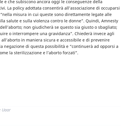
le e che subiscono ancora oggi le conseguenze della
ttivi. La policy adottata consentirà all’associazione di occuparsi
, “nella misura in cui queste sono direttamente legate alle
 alla salute e sulla violenza contro le donne”. Quindi, Amnesty
ell’aborto; non giudicherà se questo sia giusto o sbagliato;
guire o interrompere una gravidanza”. Chiederà invece agli
re all’aborto in maniera sicura e accessibile e di prevenire
alla negazione di questa possibilità e “continuerà ad opporsi a
me la sterilizzazione e l’aborto forzati”.
di
e Uaar