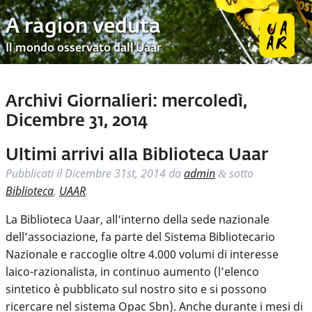
A ragion veduta
Il mondo osservato dall’Uaar
Archivi Giornalieri:
mercoledì,
Dicembre 31, 2014
Ultimi arrivi alla Biblioteca Uaar
Pubblicati il
Dicembre 31st, 2014
da
admin
sotto
&
Biblioteca
,
UAAR
.
La Biblioteca Uaar, all’interno della sede nazionale
dell’associazione, fa parte del Sistema Bibliotecario
Nazionale e raccoglie oltre 4.000 volumi di interesse
laico-razionalista, in continuo aumento (l’elenco
sintetico è pubblicato sul nostro sito e si possono
ricercare nel sistema Opac Sbn). Anche durante i mesi di