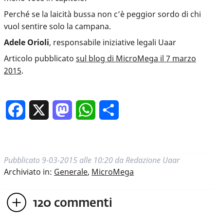
Perché se la laicità bussa non c’è peggior sordo di chi
vuol sentire solo la campana.
Adele Orioli
, responsabile iniziative legali Uaar
Articolo pubblicato
sul blog di MicroMega il 7 marzo
2015
.
Facebook
X
Mastodon
WhatsApp
Condividi
Pubblicato
9-03-2015 alle 10:20
da
Redazione Uaar
Archiviato in:
Generale
,
MicroMega
120
commenti