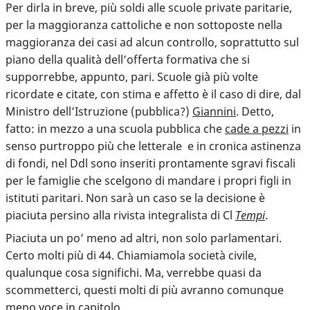
Per dirla in breve, più soldi alle scuole private paritarie,
per la maggioranza cattoliche e non sottoposte nella
maggioranza dei casi ad alcun controllo, soprattutto sul
piano della qualità dell’offerta formativa che si
supporrebbe, appunto, pari. Scuole già più volte
ricordate e citate, con stima e affetto è il caso di dire, dal
Ministro dell’Istruzione (pubblica?)
Giannini
. Detto,
fatto: in mezzo a una scuola pubblica che
cade a pezzi
in
senso purtroppo più che letterale e in cronica astinenza
di fondi, nel Ddl sono inseriti prontamente sgravi fiscali
per le famiglie che scelgono di mandare i propri figli in
istituti paritari. Non sarà un caso se la decisione è
piaciuta persino alla rivista integralista di Cl
Tempi
.
Piaciuta un po’ meno ad altri, non solo parlamentari.
Certo molti più di 44. Chiamiamola società civile,
qualunque cosa significhi. Ma, verrebbe quasi da
scommetterci, questi molti di più avranno comunque
meno voce in capitolo.