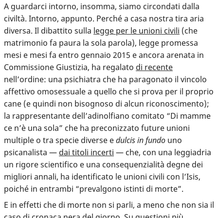
A guardarci intorno, insomma, siamo circondati dalla
civiltà. Intorno, appunto. Perché a casa nostra tira aria
diversa.
Il dibattito sulla
legge per le unioni civili
(che
matrimonio fa paura la sola parola), legge promessa
mesi e mesi fa entro gennaio 2015 e ancora arenata in
Commissione Giustizia, ha regalato
di recente
nell’ordine: una psichiatra che ha paragonato il vincolo
affettivo omosessuale a quello che si prova per il proprio
cane (e quindi non bisognoso di alcun riconoscimento);
la rappresentante dell’adinolfiano comitato “Di mamme
ce n’è una sola” che ha preconizzato future unioni
multiple o tra specie diverse e
dulcis in fundo
uno
psicanalista —
dai titoli incerti
— che, con una leggiadria
un rigore scientifico e una consequenzialità degne dei
migliori annali, ha identificato le unioni civili con l’Isis,
poiché in entrambi “prevalgono istinti di morte”.
E in effetti che di morte non si parli, a meno che non sia il
caso di cronaca nera del giorno. Su questioni più