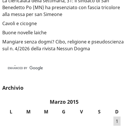
La clericalata della settimana, 31: il sindaco di San
Benedetto Po (MN) ha presenziato con fascia tricolore
alla messa per san Simeone
Cavoli e cicogne
Buone novelle laiche
Mangiare senza dogmi? Cibo, religione e pseudoscienza
sul n. 4/2026 della rivista Nessun Dogma
Archivio
Marzo 2015
L
M
M
G
V
S
D
1