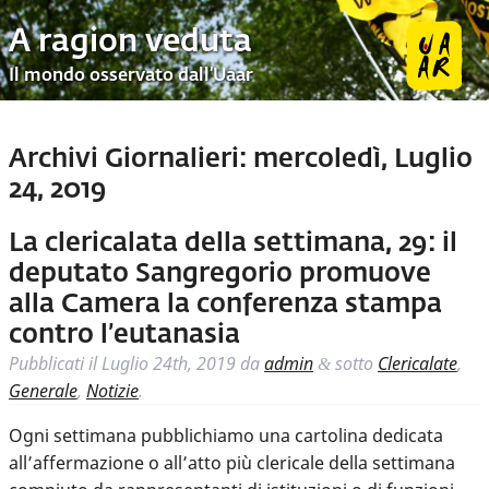
A ragion veduta
Il mondo osservato dall’Uaar
Archivi Giornalieri:
mercoledì, Luglio
24, 2019
La clericalata della settimana, 29: il
deputato Sangregorio promuove
alla Camera la conferenza stampa
contro l’eutanasia
Pubblicati il
Luglio 24th, 2019
da
admin
sotto
Clericalate
,
&
Generale
,
Notizie
.
Ogni settimana pubblichiamo una cartolina dedicata
all’affermazione o all’atto più clericale della settimana