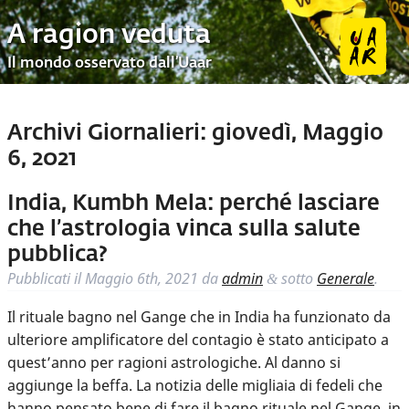
A ragion veduta
Il mondo osservato dall’Uaar
Archivi Giornalieri:
giovedì, Maggio
6, 2021
India, Kumbh Mela: perché lasciare
che l’astrologia vinca sulla salute
pubblica?
Pubblicati il
Maggio 6th, 2021
da
admin
sotto
Generale
.
&
Il rituale bagno nel Gange che in India ha funzionato da
ulteriore amplificatore del contagio è stato anticipato a
quest’anno per ragioni astrologiche. Al danno si
aggiunge la beffa. La notizia delle migliaia di fedeli che
hanno pensato bene di fare il bagno rituale nel Gange, in