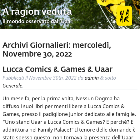
A ragion veduta
Il mondo osservato dall’Uaar
Archivi Giornalieri:
mercoledì,
Novembre 30, 2022
Lucca Comics & Games & Uaar
Pubblicati il
Novembre 30th, 2022
da
admin
sotto
&
Generale
.
Un mese fa, per la prima volta, Nessun Dogma ha
diffuso i suoi libri per menti libere a Lucca Comics &
Games, presso il padiglione Junior dedicato alle famiglie.
“Uno stand Uaar a Lucca Comics & Games? E perché? E
addirittura nel Family Palace!” Il tenore delle domande è
stato spesso questo: non tornava la presenza dell’Uaar