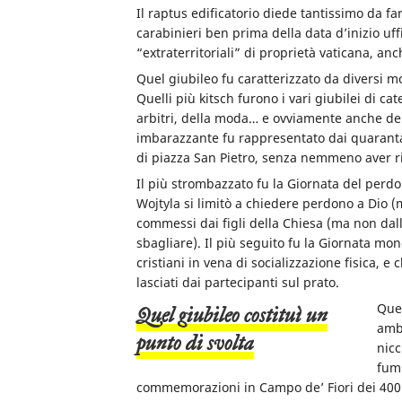
Il raptus edificatorio diede tantissimo da far
carabinieri ben prima della data d’inizio uff
“extraterritoriali” di proprietà vaticana, anc
Quel giubileo fu caratterizzato da diversi 
Quelli più kitsch furono i vari giubilei di cate
arbitri, della moda… e ovviamente anche dei 
imbarazzante fu rappresentato dai quarantam
di piazza San Pietro, senza nemmeno aver ric
Il più strombazzato fu la Giornata del perdo
Wojtyla si limitò a chiedere perdono a Dio (
commessi dai figli della Chiesa (ma non dal
sbagliare). Il più seguito fu la Giornata m
cristiani in vena di socializzazione fisica, 
lasciati dai partecipanti sul prato.
Quel
Quel giubileo costituì un
ambi
punto di svolta
nicc
fum
commemorazioni in Campo de’ Fiori dei 400 