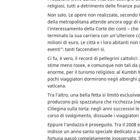
religiosi, tutti a detrimento delle finanze p
Non solo. Le opere non realizzate, secondo l’
della metropolitana attende ancora oggi di
l’interessamento della Corte dei conti – ch
terminato la sua carriera con un’ulteriore c
milioni di euro. Le città e i loro abitanti 
eventi”: tanti faccendieri sì.
Ci fu, è vero, il record di pellegrini cattolic
stime meno rosee, e comunque non tali da gi
enorme, per il turismo religioso: al Kumbh 
pochi viaggiatori dormirono negli alberghi p
vaticana.
Tra l’altro, una bella fetta si limitò esclus
producono più spazzatura che ricchezza (nell
Ciliegina sulla torta: negli anni successivi 
corso di svolgimento, dissuade i viaggiatori
Eppure l’andazzo è proseguito
. Tra il 2008 
indisse un anno santo speciale dedicato a s
fortuna passò completamente inosservato. S