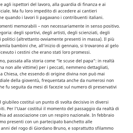
e agli ispettori del lavoro, alla guardia di finanza e ai
iciale. Ma fu loro impedito di accedere ai cantieri
he quando i lavori li pagavano i contribuenti italiani.
momenti memorabili – non necessariamente in senso positivo.
goria: degli sportivi, degli artisti, degli scienziati, degli
politici (altrettanto ovviamente presenti in massa). Il più
ila bambini che, all’inizio di gennaio, si trovarono al gelo
evuto i cestini che erano stati loro promessi.
no, passata alla storia come “le scuse del papa”: in realtà
ma non alle vittime) per i peccati, nemmeno dettagliati,
la Chiesa, che essendo di origine divina non può mai
ondiale della gioventù, frequentata anche da numerosi non
e che fu seguita da mesi di facezie sul numero di preservativi
 giubileo costituì un punto di svolta
decisivo in diversi
ti. Per l’Uaar costituì il momento del passaggio da realtà di
hia ad associazione con un respiro nazionale. In febbraio
mo presenti con un partecipato banchetto alle
anni del rogo di Giordano Bruno, e soprattutto sfilammo