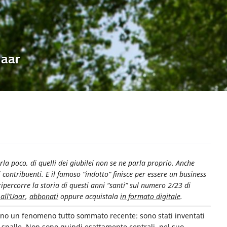
Uaar
arla poco, di quelli dei giubilei non se ne parla proprio. Anche
 contribuenti. E il famoso “indotto” finisce per essere un business
ripercorre la storia di questi anni “santi” sul numero 2/23 di
 all’Uaar
,
abbonati
oppure acquistala
in formato digitale
.
ntano un fenomeno tutto sommato recente: sono stati inventati
le spalle. Non sono quindi esattamente centrali, nel suo