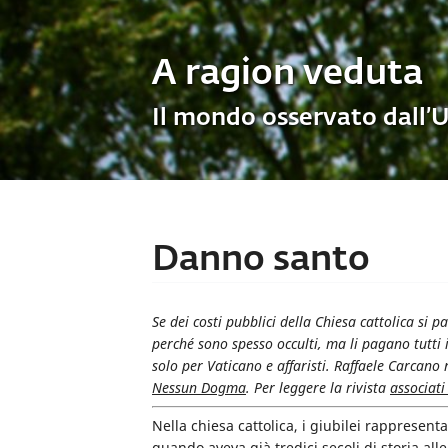
A ragion veduta
Il mondo osservato dall’
Danno santo
Se dei costi pubblici della Chiesa cattolica si p
perché sono spesso occulti, ma li pagano tutti i
solo per Vaticano e affaristi. Raffaele Carcano 
Nessun Dogma
. Per leggere la rivista
associati
Nella chiesa cattolica, i giubilei rapprese
quando aveva già tredici secoli di storia al