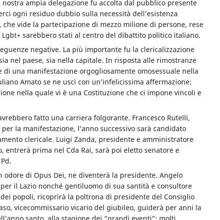
la nostra ampia delegazione fu accolta dal pubblico presente
ierci ogni residuo dubbio sulla necessità dell’esistenza
, che vide la partecipazione di mezzo milione di persone, rese
Lgbt+ sarebbero stati al centro del dibattito politico italiano.
guenze negative. La più importante fu la clericalizzazione
ia nel paese, sia nella capitale. In risposta alle rimostranze
ne di una manifestazione orgogliosamente omosessuale nella
iuliano Amato se ne uscì con un’infelicissima affermazione:
one nella quale vi è una Costituzione che ci impone vincoli e
 avrebbero fatto una carriera folgorante. Francesco Rutelli,
per la manifestazione, l’anno successivo sarà candidato
tamento clericale. Luigi Zanda, presidente e amministratore
, entrerà prima nel Cda Rai, sarà poi eletto senatore e
 Pd.
in odore di Opus Dei, ne diventerà la presidente. Angelo
 per il Lazio nonché gentiluomo di sua santità e consultore
ei popoli, ricoprirà la poltrona di presidente del Consiglio
laso, vicecommissario vicario del giubileo, guiderà per anni la
ll’anno santo, alla stagione dei “grandi eventi”: molti