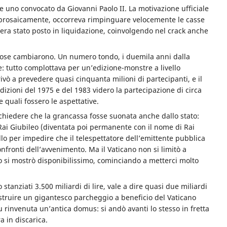
se uno convocato da Giovanni Paolo II. La motivazione ufficiale
ù prosaicamente, occorreva rimpinguare velocemente le casse
ra stato posto in liquidazione, coinvolgendo nel crack anche
 cose cambiarono. Un numero tondo, i duemila anni dalla
: tutto complottava per un’edizione-monstre a livello
vò a prevedere quasi cinquanta milioni di partecipanti, e il
dizioni del 1975 e del 1983 videro la partecipazione di circa
 quali fossero le aspettative.
chiedere che la grancassa fosse suonata anche dallo stato:
Rai Giubileo (diventata poi permanente con il nome di Rai
lo per impedire che il telespettatore dell’emittente pubblica
nfronti dell’avvenimento. Ma il Vaticano non si limitò a
to si mostrò disponibilissimo, cominciando a metterci molto
 stanziati 3.500 miliardi di lire, vale a dire quasi due miliardi
costruire un gigantesco parcheggio a beneficio del Vaticano
fu rinvenuta un’antica domus: si andò avanti lo stesso in fretta
ra in discarica.