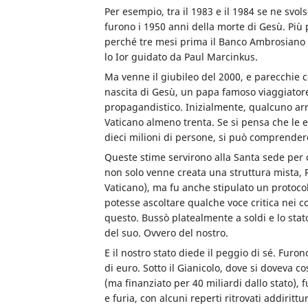
Per esempio, tra il 1983 e il 1984 se ne svol
furono i 1950 anni della morte di Gesù. Pi
perché tre mesi prima il Banco Ambrosiano e
lo Ior guidato da Paul Marcinkus.
Ma venne il giubileo del 2000, e parecchie
nascita di Gesù, un papa famoso viaggiatore
propagandistico. Inizialmente, qualcuno arri
Vaticano almeno trenta. Se si pensa che le e
dieci milioni di persone, si può comprendere
Queste stime servirono alla Santa sede per 
non solo venne creata una struttura mista, 
Vaticano), ma fu anche stipulato un protocol
potesse ascoltare qualche voce critica nei co
questo. Bussò platealmente a soldi e lo sta
del suo. Ovvero del nostro.
E il nostro stato diede il peggio di sé. Furono
di euro. Sotto il Gianicolo, dove si doveva 
(ma finanziato per 40 miliardi dallo stato), 
e furia, con alcuni reperti ritrovati addirittu