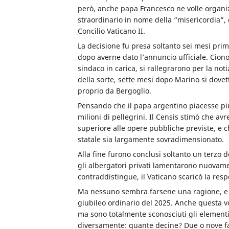
però, anche papa Francesco ne volle organi
straordinario in nome della “misericordia”, 
Concilio Vaticano II.
La decisione fu presa soltanto sei mesi prima
dopo averne dato l’annuncio ufficiale. Cion
sindaco in carica, si rallegrarono per la not
della sorte, sette mesi dopo Marino si dove
proprio da Bergoglio.
Pensando che il papa argentino piacesse più d
milioni di pellegrini. Il Censis stimò che av
superiore alle opere pubbliche previste, e 
statale sia largamente sovradimensionato.
Alla fine furono conclusi soltanto un terzo de
gli albergatori privati lamentarono nuovame
contraddistingue, il Vaticano scaricò la resp
Ma nessuno sembra farsene una ragione, e 
giubileo ordinario del 2025. Anche questa vol
ma sono totalmente sconosciuti gli element
diversamente: quante decine? Due o nove f