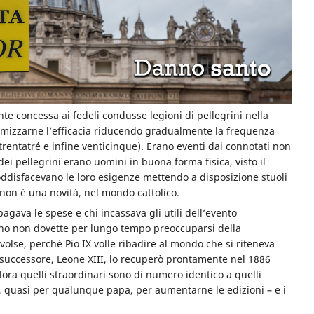
e concessa ai fedeli condusse legioni di pellegrini nella
ssimizzarne l’efficacia riducendo gradualmente la frequenza
 trentatré e infine venticinque). Erano eventi dai connotati non
ei pellegrini erano uomini in buona forma fisica, visto il
soddisfacevano le loro esigenze mettendo a disposizione stuoli
 non è una novità, nel mondo cattolico.
 pagava le spese e chi incassava gli utili dell’evento
liano non dovette per lungo tempo preoccuparsi della
volse, perché Pio IX volle ribadire al mondo che si riteneva
o successore, Leone XIII, lo recuperò prontamente nel 1886
lora quelli straordinari sono di numero identico a quelli
, quasi per qualunque papa, per aumentarne le edizioni – e i