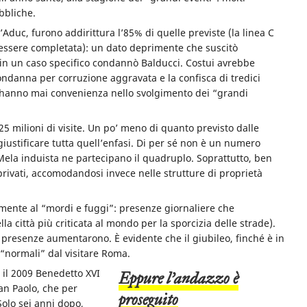
ubbliche.
Aduc, furono addirittura l’85% di quelle previste (la linea C
 essere completata): un dato deprimente che suscitò
e in un caso specifico condannò Balducci. Costui avrebbe
ondanna per corruzione aggravata e la confisca di tredici
non hanno mai convenienza nello svolgimento dei “grandi
i: 25 milioni di visite. Un po’ meno di quanto previsto dalle
ustificare tutta quell’enfasi. Di per sé non è un numero
Mela induista ne partecipano il quadruplo. Soprattutto, ben
rivati, accomodandosi invece nelle strutture di proprietà
ivamente al “mordi e fuggi”: presenze giornaliere che
a città più criticata al mondo per la sporcizia delle strade).
le presenze aumentarono. È evidente che il giubileo, finché è in
 “normali” dal visitare Roma.
e il 2009 Benedetto XVI
Eppure l’andazzo è
an Paolo, che per
proseguito
olo sei anni dopo,