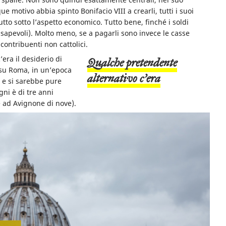
 motivo abbia spinto Bonifacio VIII a crearli, tutti i suoi
tto sotto l’aspetto economico. Tutto bene, finché i soldi
apevoli). Molto meno, se a pagarli sono invece le casse
ontribuenti non cattolici.
’era il desiderio di
qualche pretendente
a su Roma, in un’epoca
alternativo c’era
e si sarebbe pure
gni è di tre anni
 ad Avignone di nove).