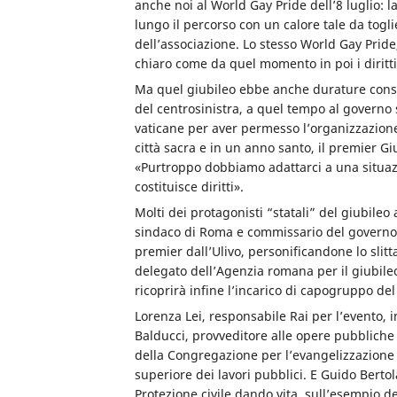
anche noi al World Gay Pride dell’8 luglio: 
lungo il percorso con un calore tale da togl
dell’associazione. Lo stesso World Gay Pride
chiaro come da quel momento in poi i diritti 
Ma quel giubileo ebbe anche durature conse
del centrosinistra, a quel tempo al governo s
vaticane per aver permesso l’organizzazio
città sacra e in un anno santo, il premier G
«Purtroppo dobbiamo adattarci a una situazi
costituisce diritti».
Molti dei protagonisti “statali” del giubileo
sindaco di Roma e commissario del governo 
premier dall’Ulivo, personificandone lo slit
delegato dell’Agenzia romana per il giubileo
ricoprirà infine l’incarico di capogruppo del
Lorenza Lei, responsabile Rai per l’evento, 
Balducci, provveditore alle opere pubbliche
della Congregazione per l’evangelizzazione d
superiore dei lavori pubblici. E Guido Berto
Protezione civile dando vita, sull’esempio de