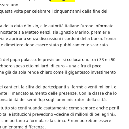
zzare uno
questa volta per celebrare i cinquant’anni dalla fine del
 della data d’inizio, e le autorità italiane furono informate
onostante sia Matteo Renzi, sia Ignazio Marino, premier e
izia e aprirono senza discussioni i cordoni della borsa. Ironia
tte dimettere dopo essere stato pubblicamente scaricato
el papa polacco, le previsioni si collocarono tra i 33 e i 50
rebbero speso otto miliardi di euro – una cifra di poco
che già da sola rende chiaro come il gigantesco investimento
i cantieri, la cifra dei partecipanti si fermò a venti milioni, e
nte il mancato aumento delle presenze. Con la classe che lo
onsabilità del semi-flop sugli amministratori della città.
tutto sta continuando esattamente come sempre anche per il
ta le istituzioni prevedono «decine di milioni di pellegrini»,
i che portano a formulare la stima. E non potrebbe essere
a un’enorme differenza.